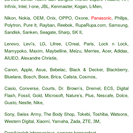
Infinix, Intel, I-one, JBL, Kenmaster, Kogan, L-Men,
Nikon, Nokia, OEM, Onix, OPPO, Oxone,
Panasonic
, Philips,
Polytron, Pure It, Rayban, Reebok, RupaRupa.com, Samsung,
Sandisk, Sanken, Seagate, Sharp, SK II,
Lenovo, Levi’s, LG, Lifree, L’Oreal, Paris, Lock n Lock,
Mamypoko, Maxim, Maybelline, Meizu, Merries, Acer, Adidas,
AIUEO, Alexandre Christie,
Canon, Apple, Asus, Bebelac, Black & Decker, Blackberry,
Bluelans, Bosch, Bose, Brica, Calista, Cosmos,
Casio, Converse, Courts, Dr. Brown’s, Dremel, ECS, Digital
Flash, Fossil, Gold, Microsoft, Nature’s, Plus, Nescafe, Dolce,
Gusto, Nestle, Nike,
Sony, Swiss Army, The Body Shop, Tokebi, Toshiba, Watsons,
Western Digital, Xiaomi, Yamaha, Zada, ZTE, 3M,
Demikianlah informasinya, semoga bermanfaat