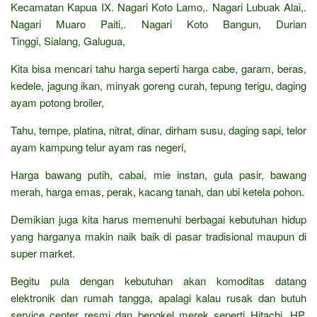
Kecamatan Kapua IX. Nagari Koto Lamo,. Nagari Lubuak Alai,.
Nagari Muaro Paiti,. Nagari Koto Bangun, Durian
Tinggi, Sialang, Galugua,
Kita bisa mencari tahu harga seperti harga cabe, garam, beras,
kedele, jagung ikan, minyak goreng curah, tepung terigu, daging
ayam potong broiler,
Tahu, tempe, platina, nitrat, dinar, dirham susu, daging sapi, telor
ayam kampung telur ayam ras negeri,
Harga bawang putih, cabai, mie instan, gula pasir, bawang
merah, harga emas, perak, kacang tanah, dan ubi ketela pohon.
Demikian juga kita harus memenuhi berbagai kebutuhan hidup
yang harganya makin naik baik di pasar tradisional maupun di
super market.
Begitu pula dengan kebutuhan akan komoditas datang
elektronik dan rumah tangga, apalagi kalau rusak dan butuh
service center resmi dan bengkel merek seperti Hitachi, HP,