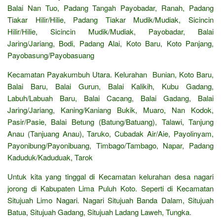
Balai Nan Tuo, Padang Tangah Payobadar, Ranah, Padang
Tiakar Hilir/Hilie, Padang Tiakar Mudik/Mudiak, Sicincin
Hilir/Hilie, Sicincin Mudik/Mudiak, Payobadar, Balai
Jaring/Jariang, Bodi, Padang Alai, Koto Baru, Koto Panjang,
Payobasung/Payobasuang
Kecamatan Payakumbuh Utara. Kelurahan Bunian, Koto Baru,
Balai Baru, Balai Gurun, Balai Kalikih, Kubu Gadang,
Labuh/Labuah Baru, Balai Cacang, Balai Gadang, Balai
Jaring/Jariang, Kaning/Kaniang Bukik, Muaro, Nan Kodok,
Pasir/Pasie, Balai Betung (Batung/Batuang), Talawi, Tanjung
Anau (Tanjuang Anau), Taruko, Cubadak Air/Aie, Payolinyam,
Payonibung/Payonibuang, Timbago/Tambago, Napar, Padang
Kaduduk/Kaduduak, Tarok
Untuk kita yang tinggal di Kecamatan kelurahan desa nagari
jorong di Kabupaten Lima Puluh Koto. Seperti di Kecamatan
Situjuah Limo Nagari. Nagari Situjuah Banda Dalam, Situjuah
Batua, Situjuah Gadang, Situjuah Ladang Laweh, Tungka.