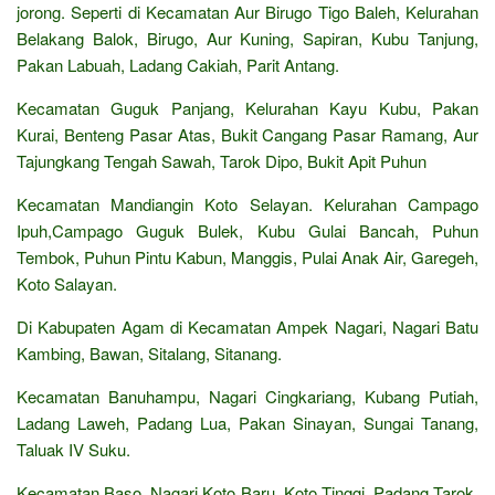
jorong. Seperti di Kecamatan Aur Birugo Tigo Baleh, Kelurahan
Belakang Balok, Birugo, Aur Kuning, Sapiran, Kubu Tanjung,
Pakan Labuah, Ladang Cakiah, Parit Antang.
Kecamatan Guguk Panjang, Kelurahan Kayu Kubu, Pakan
Kurai, Benteng Pasar Atas, Bukit Cangang Pasar Ramang, Aur
Tajungkang Tengah Sawah, Tarok Dipo, Bukit Apit Puhun
Kecamatan Mandiangin Koto Selayan. Kelurahan Campago
Ipuh,Campago Guguk Bulek, Kubu Gulai Bancah, Puhun
Tembok, Puhun Pintu Kabun, Manggis, Pulai Anak Air, Garegeh,
Koto Salayan.
Di Kabupaten Agam di Kecamatan Ampek Nagari, Nagari Batu
Kambing, Bawan, Sitalang, Sitanang.
Kecamatan Banuhampu, Nagari Cingkariang, Kubang Putiah,
Ladang Laweh, Padang Lua, Pakan Sinayan, Sungai Tanang,
Taluak IV Suku.
Kecamatan Baso. Nagari Koto Baru, Koto Tinggi, Padang Tarok,