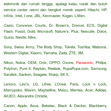
elektronik dan rumah tangga, apalagi kalau rusak dan butuh
service center resmi dan bengkel merek seperti Hitachi, HP,
Infinix, Intel, I-one, JBL, Kenmaster, Kogan, L-Men,
Casio, Converse, Courts, Dr. Brown’s, Dremel, ECS, Digital
Flash, Fossil, Gold, Microsoft, Nature’s, Plus, Nescafe, Dolce,
Gusto, Nestle, Nike,
Sony, Swiss Army, The Body Shop, Tokebi, Toshiba, Watsons,
Western Digital, Xiaomi, Yamaha, Zada, ZTE, 3M,
Nikon, Nokia, OEM, Onix, OPPO, Oxone,
Panasonic
, Philips,
Polytron, Pure It, Rayban, Reebok, RupaRupa.com, Samsung,
Sandisk, Sanken, Seagate, Sharp, SK II,
Lenovo, Levi’s, LG, Lifree, L’Oreal, Paris, Lock n Lock,
Mamypoko, Maxim, Maybelline, Meizu, Merries, Acer, Adidas,
AIUEO, Alexandre Christie,
Canon, Apple, Asus, Bebelac, Black & Decker, Blackberry,