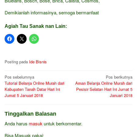
Bluelans, Bosch, Bose, Brica, Calista, Cosmos,
Demikianlah informasinya, semoga bermanfaat
Agiah Tau Sanak nan Lain:
Posting pada
Ide Bisnis
Navigasi
Pos sebelumnya
Pos berikutnya
Tutorial Belanja Online Murah dari
Aman Belanja Online Murah dari
pos
Kabupaten Tanah Datar Hari Ini
Pesisir Selatan Hari Ini Jumat 5
Jumat 5 Januari 2018
Januari 2018
Tinggalkan Balasan
Anda harus
masuk
untuk berkomentar.
Bisa Masuak pakai: