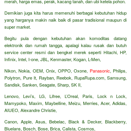
merah, harga emas, perak, kacang tanah, dan ubi ketela pohon.
Demikian juga kita harus memenuhi berbagai kebutuhan hidup
yang harganya makin naik baik di pasar tradisional maupun di
super market.
Begitu pula dengan kebutuhan akan komoditas datang
elektronik dan rumah tangga, apalagi kalau rusak dan butuh
service center resmi dan bengkel merek seperti Hitachi, HP,
Infinix, Intel, I-one, JBL, Kenmaster, Kogan, L-Men,
Nikon, Nokia, OEM, Onix, OPPO, Oxone,
Panasonic
, Philips,
Polytron, Pure It, Rayban, Reebok, RupaRupa.com, Samsung,
Sandisk, Sanken, Seagate, Sharp, SK II,
Lenovo, Levi’s, LG, Lifree, L’Oreal, Paris, Lock n Lock,
Mamypoko, Maxim, Maybelline, Meizu, Merries, Acer, Adidas,
AIUEO, Alexandre Christie,
Canon, Apple, Asus, Bebelac, Black & Decker, Blackberry,
Bluelans, Bosch, Bose, Brica, Calista, Cosmos,