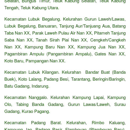
Selatan, Bungus Timur, Teluk Kabung Selatan, Teluk Kabung
Tengah, Teluk Kabung Utara.
Kecamatan Lubuk Begalung. Kelurahan Gurun Laweh/Lawas,
Lubuk Begalung, Banuaran, Tanjung Aur/Tanjuang Aua, Batang
Taba Nan XX, Parak Laweh Pulau Air Nan XX, Pitameh Tanjung
Saba Nan XX, Tanah Sirah Piai Nan XX, Cengkeh/Cangkeh
Nan XX, Kampung Baru Nan XX, Kampung Jua Nan XX,
Pagambiran Ampulu (Pangambiran Ampalu), Gates Nan XX,
Koto Baru, Pampangan Nan XX.
Kecamatan Lubuk Kilangan. Kelurahan Bandar Buat (Banda
Buek), Koto Lalang, Padang Besi, Tarantang, Beringin/Baringin,
Batu Gadang, Indarung.
Kecamatan Nanggalo. Kelurahan Kampung Lapai, Kampung
Olo, Tabing Banda Gadang, Gurun Lawas/Laweh, Surau
Gadang, Kurao Pagang.
Kecamatan Padang Barat. Kelurahan, Rimbo Kaluang,
Kampung Jao, Padang Pasir, Flamboyan (Plamboyan Baru),