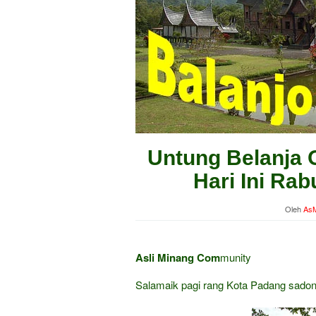
Untung Belanja 
Hari Ini Ra
Oleh
AsM
Asli Minang Com
munity
Salamaik pagi rang Kota Padang sadon