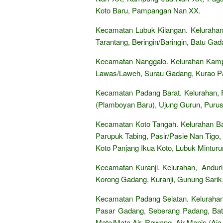
Koto Baru, Pampangan Nan XX.
Kecamatan Lubuk Kilangan. Kelurahan
Tarantang, Beringin/Baringin, Batu Gad
Kecamatan Nanggalo. Kelurahan Kamp
Lawas/Laweh, Surau Gadang, Kurao P
Kecamatan Padang Barat. Kelurahan,
(Plamboyan Baru), Ujung Gurun, Purus
Kecamatan Koto Tangah. Kelurahan Bal
Parupuk Tabing, Pasir/Pasie Nan Tigo
Koto Panjang Ikua Koto, Lubuk Minturu
Kecamatan Kuranji. Kelurahan, Andur
Korong Gadang, Kuranji, Gunung Sarik,
Kecamatan Padang Selatan. Keluraha
Pasar Gadang, Seberang Padang, Bat
Mato/Mata Air, Rawang, Air Manis (Aia