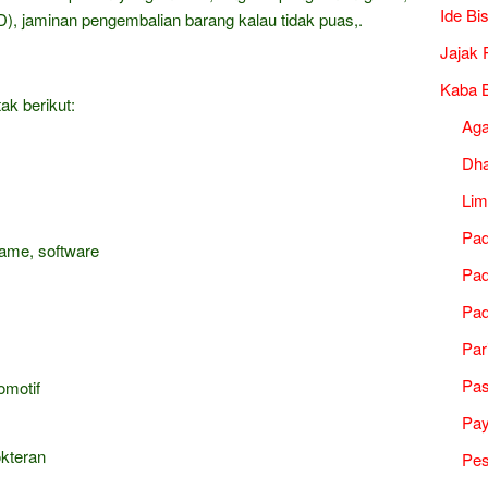
Ide Bi
), jaminan pengembalian barang kalau tidak puas,.
Jajak 
Kaba B
ak berikut:
Ag
Dh
Lim
Pad
game, software
Pad
Pad
Par
Pa
omotif
Pa
okteran
Pes