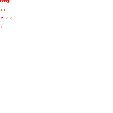
nologi
ata
 Minang
h