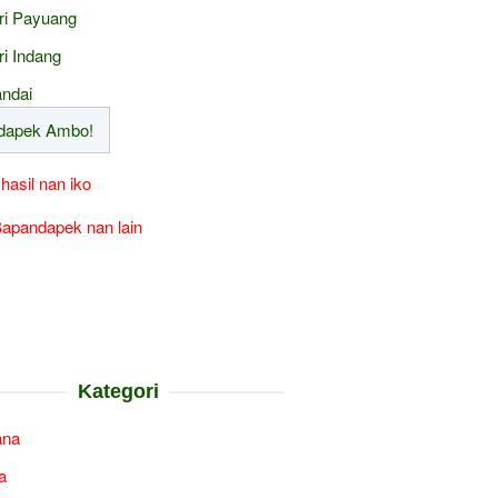
ri Payuang
ri Indang
ndai
 hasil nan iko
apandapek nan lain
Kategori
ana
a