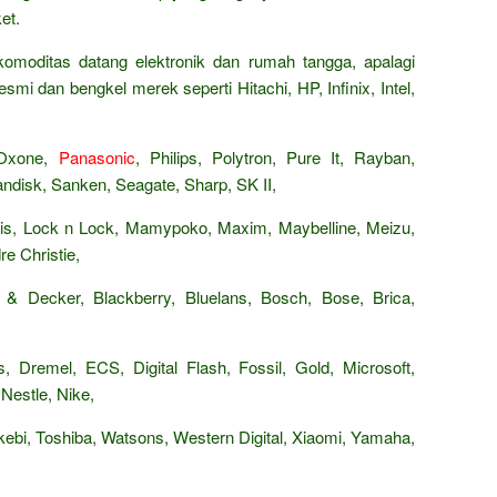
et.
omoditas datang elektronik dan rumah tangga, apalagi
smi dan bengkel merek seperti Hitachi, HP, Infinix, Intel,
 Oxone,
Panasonic
, Philips, Polytron, Pure It, Rayban,
isk, Sanken, Seagate, Sharp, SK II,
Paris, Lock n Lock, Mamypoko, Maxim, Maybelline, Meizu,
e Christie,
 & Decker, Blackberry, Bluelans, Bosch, Bose, Brica,
, Dremel, ECS, Digital Flash, Fossil, Gold, Microsoft,
Nestle, Nike,
ebi, Toshiba, Watsons, Western Digital, Xiaomi, Yamaha,