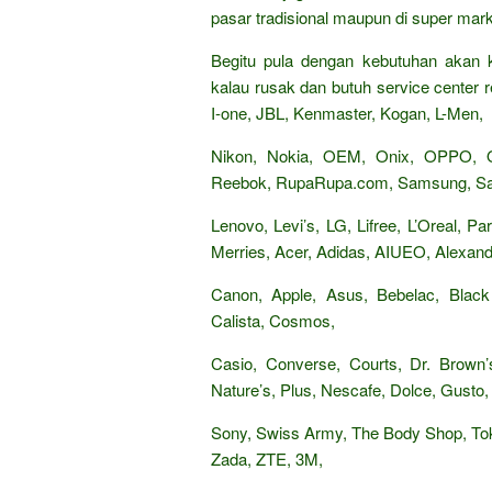
pasar tradisional maupun di super mark
Begitu pula dengan kebutuhan akan k
kalau rusak dan butuh service center re
I-one, JBL, Kenmaster, Kogan, L-Men,
Nikon, Nokia, OEM, Onix, OPPO,
Reebok, RupaRupa.com, Samsung, Sand
Lenovo, Levi’s, LG, Lifree, L’Oreal, 
Merries, Acer, Adidas, AIUEO, Alexandr
Canon, Apple, Asus, Bebelac, Black
Calista, Cosmos,
Casio, Converse, Courts, Dr. Brown’s
Nature’s, Plus, Nescafe, Dolce, Gusto, 
Sony, Swiss Army, The Body Shop, Tok
Zada, ZTE, 3M,