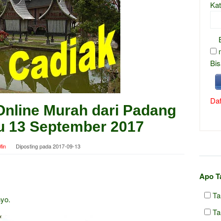
Kat
Bis
Daf
Online Murah dari Padang
bu 13 September 2017
in
Diposting pada
2017-09-13
Apo T
Ta
yo.
Ta