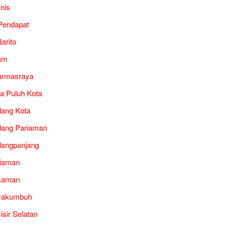
snis
Pendapat
arito
am
armasraya
a Puluh Kota
ang Kota
ang Pariaman
angpanjang
iaman
saman
yakumbuh
isir Selatan