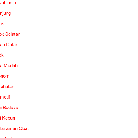
ahlunto
unjung
ok
ok Selatan
ah Datar
ok
ra Mudah
onomi
ehatan
motif
i Budaya
i Kebun
Tanaman Obat