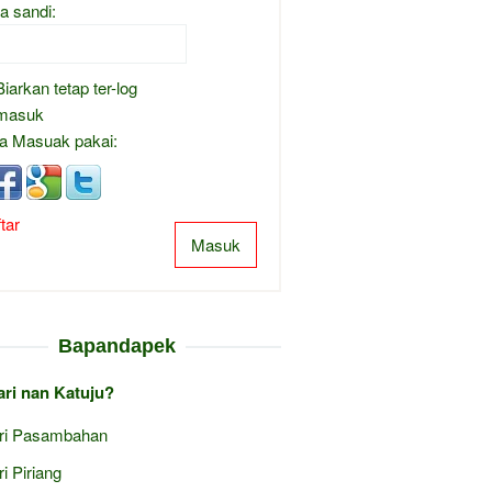
a sandi:
Biarkan tetap ter-log
masuk
a Masuak pakai:
tar
Masuk
Bapandapek
ari nan Katuju?
ri Pasambahan
ri Piriang