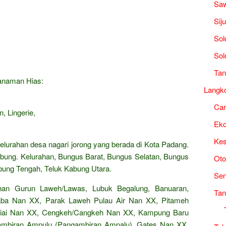
Saw
Sij
Sol
Sol
Tan
Tanaman Hias:
Langk
Ca
, Lingerie,
Ek
Kes
kelurahan desa nagari jorong yang berada di Kota Padang.
bung. Kelurahan, Bungus Barat, Bungus Selatan, Bungus
Oto
bung Tengah, Teluk Kabung Utara.
Sen
han Gurun Laweh/Lawas, Lubuk Begalung, Banuaran,
Tan
Taba Nan XX, Parak Laweh Pulau Air Nan XX, Pitameh
Piai Nan XX, Cengkeh/Cangkeh Nan XX, Kampung Baru
mbiran Ampulu (Pangambiran Ampalu), Gates Nan XX,