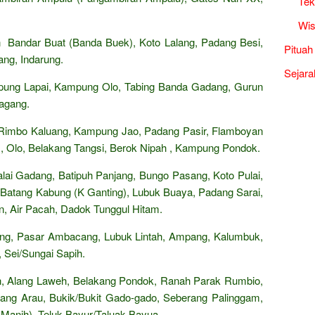
Tek
Wis
 Bandar Buat (Banda Buek), Koto Lalang, Padang Besi,
Pituah
ang, Indarung.
Sejara
ung Lapai, Kampung Olo, Tabing Banda Gadang, Gurun
agang.
 Rimbo Kaluang, Kampung Jao, Padang Pasir, Flamboyan
, Olo, Belakang Tangsi, Berok Nipah , Kampung Pondok.
ai Gadang, Batipuh Panjang, Bungo Pasang, Koto Pulai,
, Batang Kabung (K Ganting), Lubuk Buaya, Padang Sarai,
n, Air Pacah, Dadok Tunggul Hitam.
ing, Pasar Ambacang, Lubuk Lintah, Ampang, Kalumbuk,
 Sei/Sungai Sapih.
n, Alang Laweh, Belakang Pondok, Ranah Parak Rumbio,
ang Arau, Bukik/Bukit Gado-gado, Seberang Palinggam,
 Manih), Teluk Bayur/Taluak Bayua.