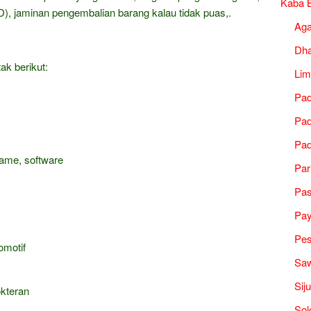
Kaba B
), jaminan pengembalian barang kalau tidak puas,.
Ag
Dh
ak berikut:
Lim
Pad
Pad
Pad
game, software
Par
Pa
Pa
Pes
omotif
Saw
Sij
okteran
Sol