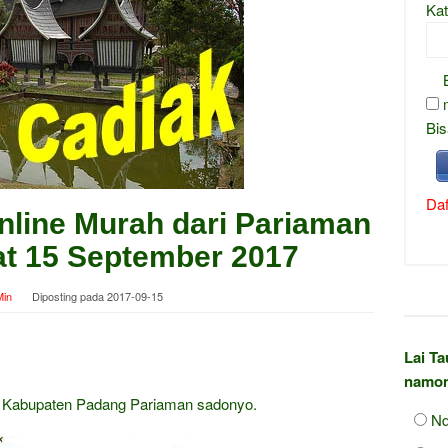
Kat
Bis
Daf
nline Murah dari Pariaman
at 15 September 2017
in
Diposting pada
2017-09-15
Lai T
namon
n Kabupaten Padang Pariaman sadonyo.
Nd