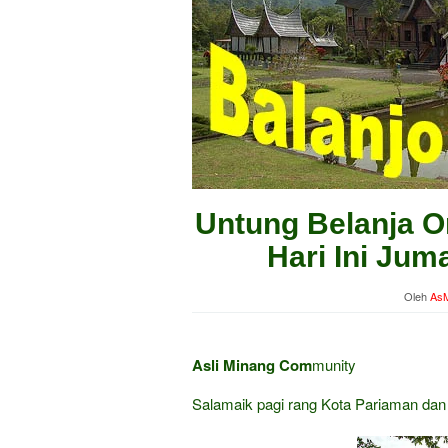
Untung Belanja O
Hari Ini Jum
Oleh
AsM
Asli Minang Com
munity
Salamaik pagi rang Kota Pariaman da