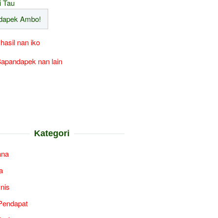
i Tau
 hasil nan iko
apandapek nan lain
Kategori
ana
a
snis
Pendapat