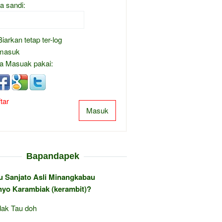
a sandi:
Biarkan tetap ter-log
masuk
a Masuak pakai:
tar
Masuk
Bapandapek
au Sanjato Asli Minangkabau
yo Karambiak (kerambit)?
ak Tau doh