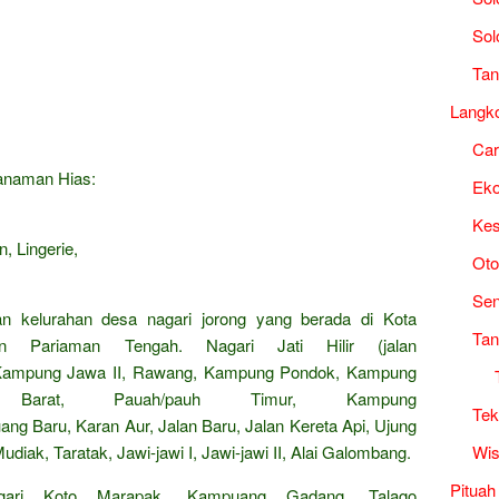
Sol
Tan
Langk
Ca
Tanaman Hias:
Ek
Kes
, Lingerie,
Oto
Sen
an kelurahan desa nagari jorong yang berada di Kota
Tan
n Pariaman Tengah. Nagari Jati Hilir (jalan
, Kampung Jawa II, Rawang, Kampung Pondok, Kampung
 Barat, Pauah/pauh Timur, Kampung
Tek
ng Baru, Karan Aur, Jalan Baru, Jalan Kereta Api, Ujung
Wis
udiak, Taratak, Jawi-jawi I, Jawi-jawi II, Alai Galombang.
Pituah
gari Koto Marapak, Kampuang Gadang, Talago