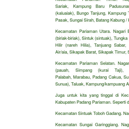
Sariak, Kampung Baru Padusunan
(kaluaiak), Bungo Tanjung, Kampung
Pasak, Sungai Sirah, Batang Kabung /
Kecamatan Pariaman Utara. Nagari Bal
(biriak-biriak), Sintuk (sintuak), Tun
Hilir (nareh Hilia), Tanjuang Saba
Air/aia, Sikapak Barat, Sikapak Timur,
Kecamatan Pariaman Selatan. Nagari
(pauah, Simpang (kurai Taji),
Palabah, Marabau, Padang Cakua, Sun
Sunua), Taluak, Kampung/kampuang Ap
Juga untuk kita yang tinggal di Ke
Kabupaten Padang Pariaman. Seperti d
Kecamatan Sintuak Toboh Gadang. Nag
Kecamatan Sungai Garinggiang. Naga