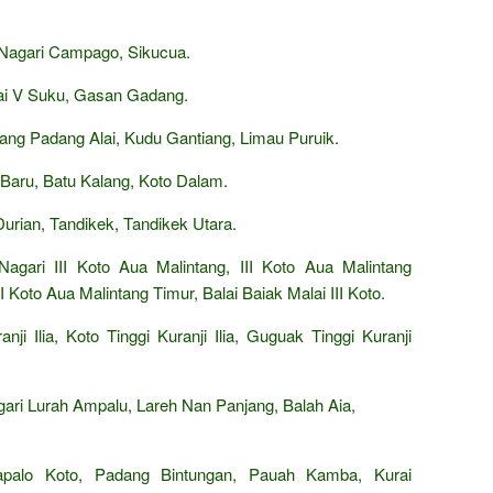
agari Campago, Sikucua.
ai V Suku, Gasan Gadang.
ng Padang Alai, Kudu Gantiang, Limau Puruik.
Baru, Batu Kalang, Koto Dalam.
rian, Tandikek, Tandikek Utara.
agari III Koto Aua Malintang, III Koto Aua Malintang
II Koto Aua Malintang Timur, Balai Baiak Malai III Koto.
i Ilia, Koto Tinggi Kuranji Ilia, Guguak Tinggi Kuranji
ari Lurah Ampalu, Lareh Nan Panjang, Balah Aia,
palo Koto, Padang Bintungan, Pauah Kamba, Kurai