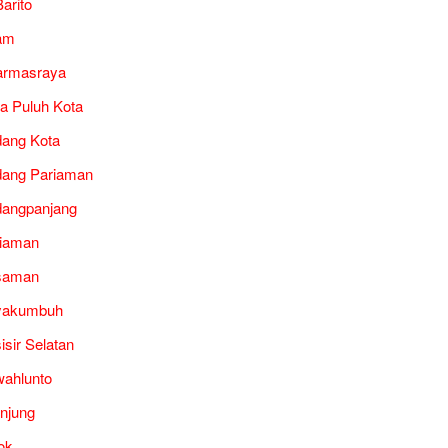
arito
am
armasraya
a Puluh Kota
ang Kota
ang Pariaman
angpanjang
iaman
saman
yakumbuh
isir Selatan
ahlunto
unjung
ok