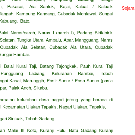
, Pakasai, Aia Santok, Kajai, Kaluat / Kaluaik
Sejara
 Tangah, Kampung Kandang, Cubadak Mentawai, Sungai
 Kabuang, Bato.
ai Naras/nareh, Naras I (nareh I), Padang Birik-birik
gka Selatan, Tungka Utara, Ampalu, Apar, Mangguang, Naras
r, Cubadak Aia Selatan, Cubadak Aia Utara, Cubadak
 Sungai Rambai.
 Balai Kurai Taji, Batang Tajongkek, Pauh Kurai Taji
 Pungguang Ladiang, Kelurahan Rambai, Toboh
gai Kasai, Marunggih, Pasir Sunur / Pasa Sunua (pasia
ar, Palak Aneh, Sikabu.
camatan kelurahan desa nagari jorong yang berada di
i Kecamatan Ulakan Tapakis. Nagari Ulakan, Tapakis,
ari Sintuak, Toboh Gadang.
ri Malai III Koto, Kuranji Hulu, Batu Gadang Kuranji