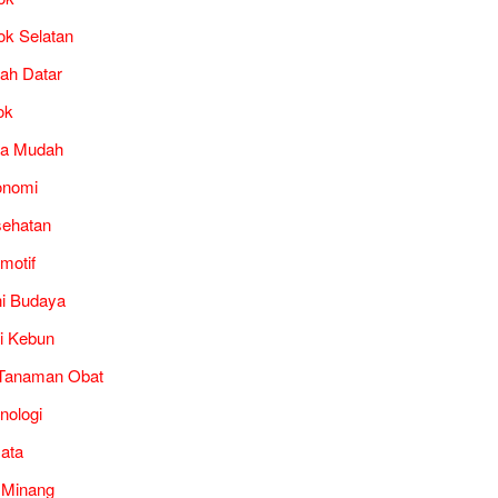
ok Selatan
ah Datar
ok
ra Mudah
onomi
ehatan
motif
i Budaya
i Kebun
Tanaman Obat
nologi
ata
 Minang