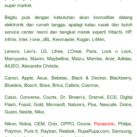
super market.
Begitu pula dengan kebutuhan akan komoditas datang
elektronik dan rumah tangga, apalagi kalau rusak dan butuh
service center resmi dan bengkel merek seperti Hitachi, HP,
Infinix, Intel, I-one, JBL, Kenmaster, Kogan, L-Men,
Lenovo, Levi’s, LG, Lifree, L’Oreal, Paris, Lock n Lock,
Mamypoko, Maxim, Maybelline, Meizu, Merries, Acer, Adidas,
AIUEO, Alexandre Christie,
Canon, Apple, Asus, Bebelac, Black & Decker, Blackberry,
Bluelans, Bosch, Bose, Brica, Calista, Cosmos,
Casio, Converse, Courts, Dr. Brown’s, Dremel, ECS, Digital
Flash, Fossil, Gold, Microsoft, Nature’s, Plus, Nescafe, Dolce,
Gusto, Nestle, Nike,
Nikon, Nokia, OEM, Onix, OPPO, Oxone,
Panasonic
, Philips,
Polytron, Pure It, Rayban, Reebok, RupaRupa.com, Samsung,