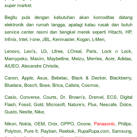
super market.
Begitu pula dengan kebutuhan akan komoditas datang
elektronik dan rumah tangga, apalagi kalau rusak dan butuh
service center resmi dan bengkel merek seperti Hitachi, HP,
Infinix, Intel, I-one, JBL, Kenmaster, Kogan, L-Men,
Lenovo, Levi’s, LG, Lifree, L’Oreal, Paris, Lock n Lock,
Mamypoko, Maxim, Maybelline, Meizu, Merries, Acer, Adidas,
AIUEO, Alexandre Christie,
Canon, Apple, Asus, Bebelac, Black & Decker, Blackberry,
Bluelans, Bosch, Bose, Brica, Calista, Cosmos,
Casio, Converse, Courts, Dr. Brown’s, Dremel, ECS, Digital
Flash, Fossil, Gold, Microsoft, Nature’s, Plus, Nescafe, Dolce,
Gusto, Nestle, Nike,
Nikon, Nokia, OEM, Onix, OPPO, Oxone,
Panasonic
, Philips,
Polytron, Pure It, Rayban, Reebok, RupaRupa.com, Samsung,