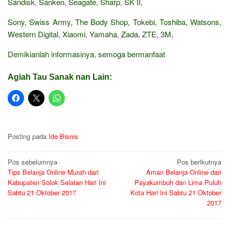
Sandisk, Sanken, Seagate, Sharp, SK II,
Sony, Swiss Army, The Body Shop, Tokebi, Toshiba, Watsons,
Western Digital, Xiaomi, Yamaha, Zada, ZTE, 3M,
Demikianlah informasinya, semoga bermanfaat
Agiah Tau Sanak nan Lain:
Posting pada
Ide Bisnis
Navigasi
Pos sebelumnya
Pos berikutnya
Tips Belanja Online Murah dari
Aman Belanja Online dari
pos
Kabupaten Solok Selatan Hari Ini
Payakumbuh dan Lima Puluh
Sabtu 21 Oktober 2017
Kota Hari Ini Sabtu 21 Oktober
2017