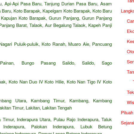
Tan
, Api-Api Pasa Baru, Tanjung Durian Pasa Baru, Asam
Langk
Baru, Koto Barapak, Kapelgam Koto Barapak, Koto Baru
 Kapujan Koto Barapak, Gurun Panjang, Gurun Panjang
Ca
Panjang Barat, Talaok, Aur Begalung Talaok, Kapeh Panji
Ek
Kes
agari Puluik-puluik, Koto Ranah, Muaro Aie, Pancuang
Oto
Sen
Painan, Bungo Pasang Salido, Salido, Sago
Tan
ak, Koto Nan Duo IV Koto Hilie, Koto Nan Tigo IV Koto
Tek
mbang Utara, Kambang Timur, Kambang, Kambang
Wis
Lakitan Timur, Lakitan, Lakitan Tengah
Pituah
 Timur, Inderapura Utara, Pulau Rajo Inderapura, Taluk
Sejara
 Inderapura, Palokan Inderapura, Lubuk Betung
 Panjang Inderapura, Damar Lapan Batang Inderapura