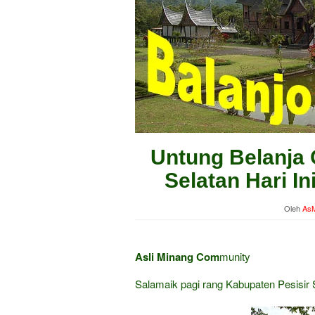
Untung Belanja 
Selatan Hari I
Oleh
AsM
Asli Minang Com
munity
Salamaik pagi rang Kabupaten Pesisir 