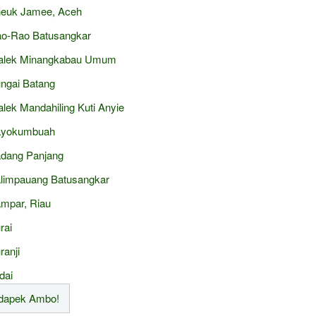
euk Jamee, Aceh
o-Rao Batusangkar
alek Minangkabau Umum
ngai Batang
alek Mandahiling Kuti Anyie
ayokumbuah
dang Panjang
limpauang Batusangkar
mpar, Riau
rai
ranji
dai