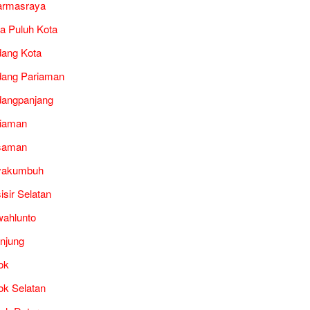
armasraya
a Puluh Kota
ang Kota
ang Pariaman
angpanjang
iaman
saman
yakumbuh
isir Selatan
ahlunto
unjung
ok
ok Selatan