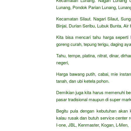
Kecamatan Lunang. Nagari Lunang Ut
Lunang, Pondok Parian Lunang, Lunan
Kecamatan Silaut. Nagari Silaut, Sunga
Binjai, Durian Seribu, Lubuk Bunta, Ai
Kita bisa mencari tahu harga seperti
goreng curah, tepung terigu, daging aya
Tahu, tempe, platina, nitrat, dinar, di
negeri,
Harga bawang putih, cabai, mie insta
tanah, dan ubi ketela pohon.
Demikian juga kita harus memenuhi be
pasar tradisional maupun di super mark
Begitu pula dengan kebutuhan akan k
kalau rusak dan butuh service center re
I-one, JBL, Kenmaster, Kogan, L-Men,