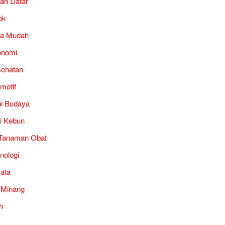
ah Datar
ok
ra Mudah
onomi
ehatan
motif
i Budaya
i Kebun
Tanaman Obat
nologi
ata
 Minang
h