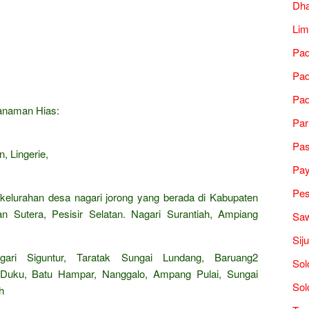
Dh
Lim
Pad
Pad
Pad
Tanaman Hias:
Par
Pa
, Lingerie,
Pa
Pes
 kelurahan desa nagari jorong yang berada di Kabupaten
an Sutera, Pesisir Selatan. Nagari Surantiah, Ampiang
Saw
Sij
ari Siguntur, Taratak Sungai Lundang, Baruang2
Sol
n, Duku, Batu Hampar, Nanggalo, Ampang Pulai, Sungai
Sol
h