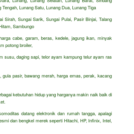
ara, Lunang, Lunang Selatan, Lunang Barat, Sindang
g Tengah, Lunang Satu, Lunang Dua, Lunang Tiga
i Sirah, Sungai Sarik, Sungai Pulai, Pasir Binjai, Talang
r Hitam, Sambungo
 harga cabe, garam, beras, kedele, jagung ikan, minyak
m potong broiler,
rham susu, daging sapi, telor ayam kampung telur ayam ras
n, gula pasir, bawang merah, harga emas, perak, kacang
rbagai kebutuhan hidup yang harganya makin naik baik di
et.
omoditas datang elektronik dan rumah tangga, apalagi
smi dan bengkel merek seperti Hitachi, HP, Infinix, Intel,