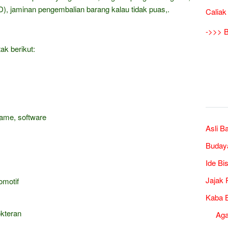
), jaminan pengembalian barang kalau tidak puas,.
Caliak
->>> B
ak berikut:
game, software
Asli B
Buday
Ide Bi
Jajak 
omotif
Kaba B
okteran
Ag