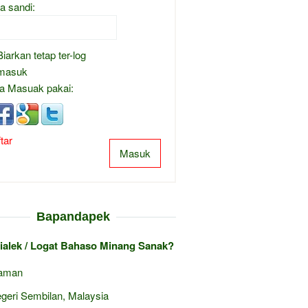
a sandi:
Biarkan tetap ter-log
masuk
a Masuak pakai:
tar
Masuk
Bapandapek
ialek / Logat Bahaso Minang Sanak?
aman
geri Sembilan, Malaysia