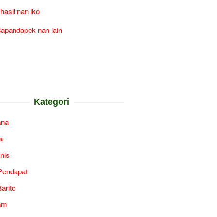
 hasil nan iko
apandapek nan lain
Kategori
ana
a
snis
Pendapat
arito
am