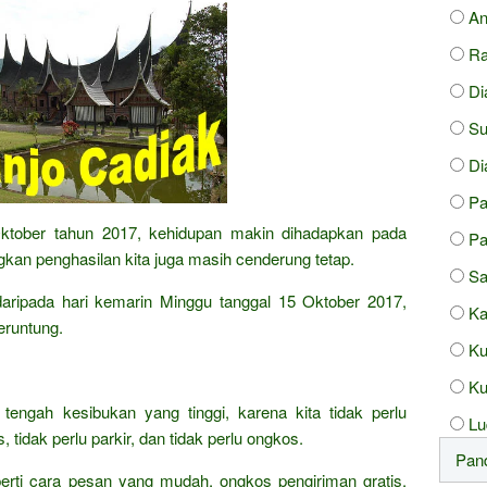
An
Ra
Di
Su
Di
P
 Oktober tahun 2017, kehidupan makin dihadapkan pada
Pa
kan penghasilan kita juga masih cenderung tetap.
Sa
k daripada hari kemarin Minggu tanggal 15 Oktober 2017,
Ka
eruntung.
Ku
Ku
 tengah kesibukan yang tinggi, karena kita tidak perlu
Lu
 tidak perlu parkir, dan tidak perlu ongkos.
erti cara pesan yang mudah, ongkos pengiriman gratis,