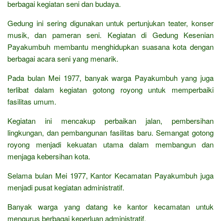
berbagai kegiatan seni dan budaya.
Gedung ini sering digunakan untuk pertunjukan teater, konser
musik, dan pameran seni. Kegiatan di Gedung Kesenian
Payakumbuh membantu menghidupkan suasana kota dengan
berbagai acara seni yang menarik.
Pada bulan Mei 1977, banyak warga Payakumbuh yang juga
terlibat dalam kegiatan gotong royong untuk memperbaiki
fasilitas umum.
Kegiatan ini mencakup perbaikan jalan, pembersihan
lingkungan, dan pembangunan fasilitas baru. Semangat gotong
royong menjadi kekuatan utama dalam membangun dan
menjaga kebersihan kota.
Selama bulan Mei 1977, Kantor Kecamatan Payakumbuh juga
menjadi pusat kegiatan administratif.
Banyak warga yang datang ke kantor kecamatan untuk
mengurus berbagai keperluan administratif.