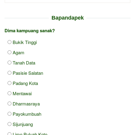
Bapandapek
Dima kampuang sanak?
Bukik Tinggi
Agam
Tanah Data
Pasisie Salatan
Padang Kota
Mentawai
Dharmasraya
Payokumbuah
Sijunjuang
Limo Puluah Koto