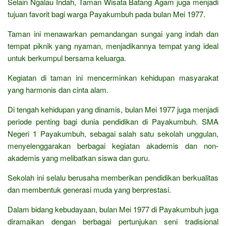
Selain Ngalau Indah, Taman Wisata Batang Agam juga menjadi
tujuan favorit bagi warga Payakumbuh pada bulan Mei 1977.
Taman ini menawarkan pemandangan sungai yang indah dan
tempat piknik yang nyaman, menjadikannya tempat yang ideal
untuk berkumpul bersama keluarga.
Kegiatan di taman ini mencerminkan kehidupan masyarakat
yang harmonis dan cinta alam.
Di tengah kehidupan yang dinamis, bulan Mei 1977 juga menjadi
periode penting bagi dunia pendidikan di Payakumbuh. SMA
Negeri 1 Payakumbuh, sebagai salah satu sekolah unggulan,
menyelenggarakan berbagai kegiatan akademis dan non-
akademis yang melibatkan siswa dan guru.
Sekolah ini selalu berusaha memberikan pendidikan berkualitas
dan membentuk generasi muda yang berprestasi.
Dalam bidang kebudayaan, bulan Mei 1977 di Payakumbuh juga
diramaikan dengan berbagai pertunjukan seni tradisional