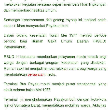
melakukan kegiatan bersama seperti membersihkan lingkungan
dan memperbaiki fasilitas umum.
Semangat kebersamaan dan gotong royong ini menjadi salah
satu ciri khas masyarakat Payakumbuh.
Dalam bidang kesehatan, bulan Mei 1977 menjadi periode
penting bagi Rumah Sakit Umum Daerah (RSUD)
Payakumbuh.
RSUD ini berusaha memberikan pelayanan medis terbaik bagi
warga dengan berbagai program kesehatan yang diadakan.
Rumah sakit ini menjadi tempat rujukan utama bagi warga yang
membutuhkan
perawatan
medis.
Terminal Bus Payakumbuh menjadi pusat transportasi yang
sibuk selama bulan Mei 1977.
Terminal ini menghubungkan Payakumbuh dengan kota-kota
lain di Sumatera Barat, memudahkan mobilitas warga. Aktivitas