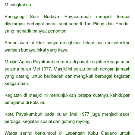
Minangkabau.
Panggung Seni Budaya Payakumbuh menjadi tempat
digelarnya berbagai acara seni seperti Tari Piring dan Randai,
yang menarik banyak penonton.
Pertunjukan ini tidak hanya menghibur, tetapi juga melestarikan
warisan budaya lokal yang kaya.
Masjid Agung Payakumbuh menjadi pusat kegiatan keagamaan
selama bulan Mei 1977. Masjid ini selalu penuh dengan jamaah
yang datang untuk beribadah dan mengikuti berbagai kegiatan
keagamaan.
Kegiatan di masjid ini menunjukkan betapa kuatnya kehidupan
beragama di kota ini.
Kota Payakumbuh pada bulan Mei 1977 juga menjadi saksi
berbagai kegiatan sosial dan gotong royong.
Warga sering berkumpul di Lapangan Kubu Gadang untuk