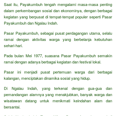
Saat itu, Payakumbuh tengah mengalami masa-masa penting
dalam perkembangan sosial dan ekonominya, dengan berbagai
kegiatan yang berpusat di tempat-tempat populer seperti Pasar
Payakumbuh dan Ngalau Indah.
Pasar Payakumbuh, sebagai pusat perdagangan utama, selalu
ramai dengan aktivitas warga yang berbelanja kebutuhan
sehari-hari.
Pada bulan Mei 1977, suasana Pasar Payakumbuh semakin
ramai dengan adanya berbagai kegiatan dan festival lokal.
Pasar ini menjadi pusat pertemuan warga dari berbagai
kalangan, menciptakan dinamika sosial yang hidup.
Di Ngalau Indah, yang terkenal dengan gua-gua dan
pemandangan alamnya yang menakjubkan, banyak warga dan
wisatawan datang untuk menikmati keindahan alam dan
bersantai.