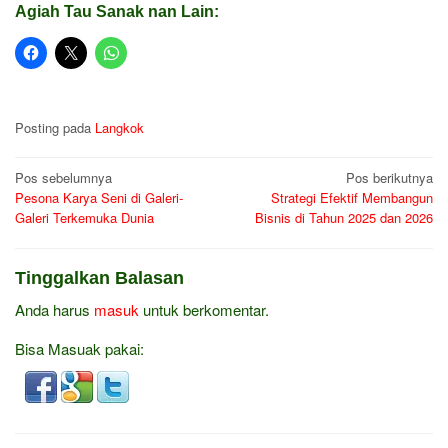
Agiah Tau Sanak nan Lain:
Posting pada
Langkok
Navigasi
Pos sebelumnya
Pos berikutnya
Pesona Karya Seni di Galeri-
Strategi Efektif Membangun
pos
Galeri Terkemuka Dunia
Bisnis di Tahun 2025 dan 2026
Tinggalkan Balasan
Anda harus
masuk
untuk berkomentar.
Bisa Masuak pakai: