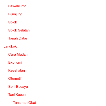
Sawahlunto
Sijunjung
Solok
Solok Selatan
Tanah Datar
Langkok
Cara Mudah
Ekonomi
Kesehatan
Otomotif
Seni Budaya
Tani Kebun
Tanaman Obat