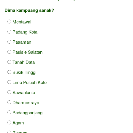
Dima kampuang sanak?
Mentawai
Padang Kota
Pasaman
Pasisie Salatan
Tanah Data
Bukik Tinggi
Limo Puluah Koto
Sawahlunto
Dharmasraya
Padangpanjang
Agam
Piaman