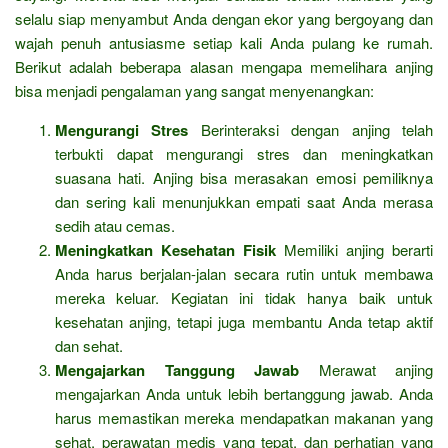
selalu siap menyambut Anda dengan ekor yang bergoyang dan
wajah penuh antusiasme setiap kali Anda pulang ke rumah.
Berikut adalah beberapa alasan mengapa memelihara anjing
bisa menjadi pengalaman yang sangat menyenangkan:
Mengurangi Stres
Berinteraksi dengan anjing telah
terbukti dapat mengurangi stres dan meningkatkan
suasana hati. Anjing bisa merasakan emosi pemiliknya
dan sering kali menunjukkan empati saat Anda merasa
sedih atau cemas.
Meningkatkan Kesehatan Fisik
Memiliki anjing berarti
Anda harus berjalan-jalan secara rutin untuk membawa
mereka keluar. Kegiatan ini tidak hanya baik untuk
kesehatan anjing, tetapi juga membantu Anda tetap aktif
dan sehat.
Mengajarkan Tanggung Jawab
Merawat anjing
mengajarkan Anda untuk lebih bertanggung jawab. Anda
harus memastikan mereka mendapatkan makanan yang
sehat, perawatan medis yang tepat, dan perhatian yang