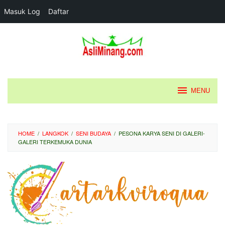
Masuk Log
Daftar
Loncat
ke
konten
MENU
HOME
/
LANGKOK
/
SENI BUDAYA
/
PESONA KARYA SENI DI GALERI-
GALERI TERKEMUKA DUNIA