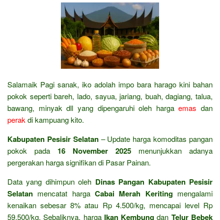
Salamaik Pagi sanak, iko adolah impo bara harago kini bahan
pokok seperti bareh, lado, sayua, jariang, buah, dagiang, talua,
bawang, minyak dll yang dipengaruhi oleh harga
emas
dan
perak
di kampuang kito.
Kabupaten Pesisir Selatan
– Update harga komoditas pangan
pokok pada
16 November 2025
menunjukkan adanya
pergerakan harga signifikan di Pasar Painan.
Data yang dihimpun oleh
Dinas Pangan Kabupaten Pesisir
Selatan
mencatat harga
Cabai Merah Keriting
mengalami
kenaikan sebesar 8% atau Rp 4.500/kg, mencapai level Rp
59.500/kg. Sebaliknya, harga
Ikan Kembung
dan
Telur Bebek