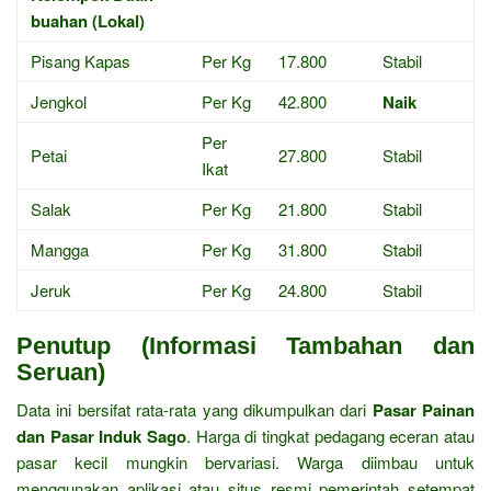
buahan (Lokal)
Pisang Kapas
Per Kg
17.800
Stabil
Jengkol
Per Kg
42.800
Naik
Per
Petai
27.800
Stabil
Ikat
Salak
Per Kg
21.800
Stabil
Mangga
Per Kg
31.800
Stabil
Jeruk
Per Kg
24.800
Stabil
Penutup (Informasi Tambahan dan
Seruan)
Data ini bersifat rata-rata yang dikumpulkan dari
Pasar Painan
dan Pasar Induk Sago
. Harga di tingkat pedagang eceran atau
pasar kecil mungkin bervariasi. Warga diimbau untuk
menggunakan aplikasi atau situs resmi pemerintah setempat