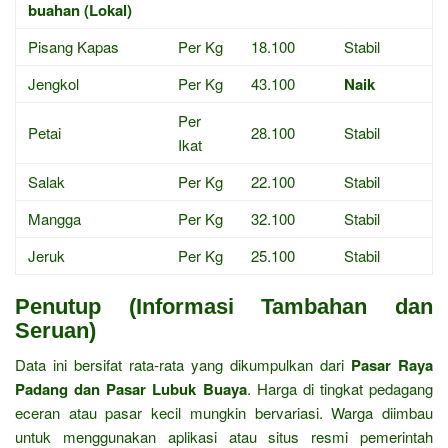
buahan (Lokal)
Pisang Kapas
Per Kg
18.100
Stabil
Jengkol
Per Kg
43.100
Naik
Per
Petai
28.100
Stabil
Ikat
Salak
Per Kg
22.100
Stabil
Mangga
Per Kg
32.100
Stabil
Jeruk
Per Kg
25.100
Stabil
Penutup (Informasi Tambahan dan
Seruan)
Data ini bersifat rata-rata yang dikumpulkan dari
Pasar Raya
Padang dan Pasar Lubuk Buaya
. Harga di tingkat pedagang
eceran atau pasar kecil mungkin bervariasi. Warga diimbau
untuk menggunakan aplikasi atau situs resmi pemerintah