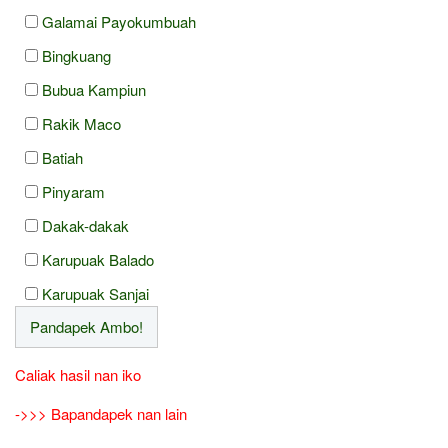
Galamai Payokumbuah
Bingkuang
Bubua Kampiun
Rakik Maco
Batiah
Pinyaram
Dakak-dakak
Karupuak Balado
Karupuak Sanjai
Caliak hasil nan iko
->>> Bapandapek nan lain