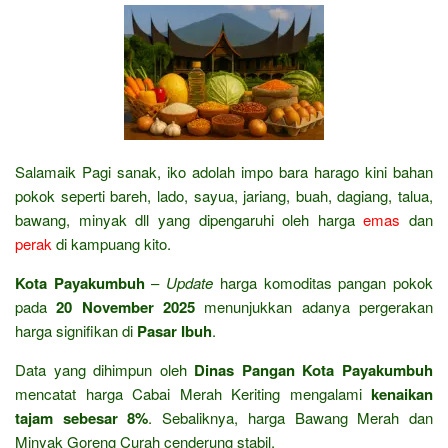
Salamaik Pagi sanak, iko adolah impo bara harago kini bahan
pokok seperti bareh, lado, sayua, jariang, buah, dagiang, talua,
bawang, minyak dll yang dipengaruhi oleh harga
emas
dan
perak
di kampuang kito.
Kota Payakumbuh
–
Update
harga komoditas pangan pokok
pada
20 November 2025
menunjukkan adanya pergerakan
harga signifikan di
Pasar Ibuh
.
Data yang dihimpun oleh
Dinas Pangan Kota Payakumbuh
mencatat harga Cabai Merah Keriting mengalami
kenaikan
tajam sebesar 8%
. Sebaliknya, harga Bawang Merah dan
Minyak Goreng Curah cenderung stabil.