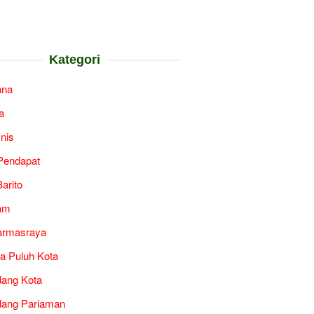
Kategori
ana
a
snis
Pendapat
arito
am
armasraya
a Puluh Kota
ang Kota
ang Pariaman