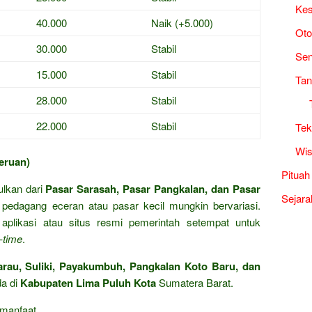
Kes
40.000
Naik (+5.000)
Oto
30.000
Stabil
Sen
15.000
Stabil
Tan
28.000
Stabil
22.000
Stabil
Tek
Wis
eruan)
Pituah
ulkan dari
Pasar Sarasah, Pasar Pangkalan, dan Pasar
Sejara
t pedagang eceran atau pasar kecil mungkin bervariasi.
plikasi atau situs resmi pemerintah setempat untuk
l-time
.
rau, Suliki, Payakumbuh, Pangkalan Koto Baru, dan
a di
Kabupaten Lima Puluh Kota
Sumatera Barat.
manfaat.