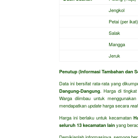
Jengkol
Petai (per ikat)
Salak
Mangga
Jeruk
Penutup (Informasi Tambahan dan S
Data ini bersifat rata-rata yang dikump
Dangung-Dangung
. Harga di tingka
Warga diimbau untuk menggunakan a
mendapatkan
update
harga secara
rea
Harga ini berlaku untuk kecamatan
Ha
seluruh 13 kecamatan lain
yang berad
Demikianlah informasinya, semoga ber