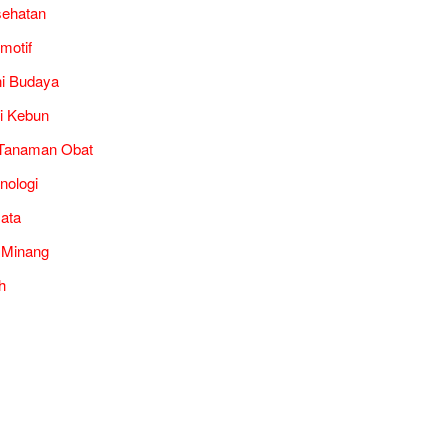
ehatan
motif
i Budaya
i Kebun
Tanaman Obat
nologi
ata
 Minang
h