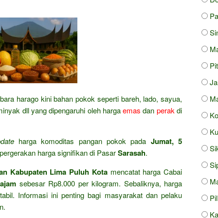
Pa
Si
Ma
Pi
J
bara harago kini bahan pokok seperti bareh, lado, sayua,
Ma
 minyak dll yang dipengaruhi oleh harga
emas
dan
perak
di
Ko
Ku
date
harga komoditas pangan pokok pada
Jumat, 5
Si
ergerakan harga signifikan di Pasar
Sarasah
.
Si
an Kabupaten Lima Puluh Kota
mencatat harga Cabai
Ma
tajam
sebesar Rp8.000 per kilogram. Sebaliknya, harga
bil. Informasi ini penting bagi masyarakat dan pelaku
Pi
n.
Ka