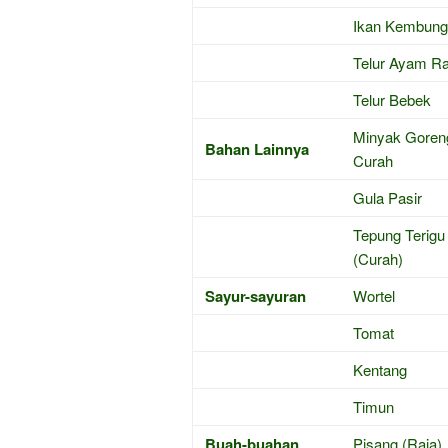
Ikan Kembung
Telur Ayam R
Telur Bebek
Minyak Goren
Bahan Lainnya
Curah
Gula Pasir
Tepung Terigu
(Curah)
Sayur-sayuran
Wortel
Tomat
Kentang
Timun
Buah-buahan
Pisang (Raja)