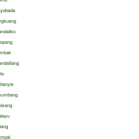
yobada
ngkuang
ndaliko
topang
ambak
ndailiang
to
tianyie
kumbang
pisang
layu
liang
mpai