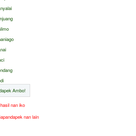
nyalai
njuang
limo
aniago
nai
ci
ndang
di
 hasil nan iko
apandapek nan lain