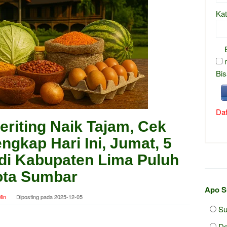
Kat
Bis
Daf
riting Naik Tajam, Cek
ngkap Hari Ini, Jumat, 5
di Kabupaten Lima Puluh
ta Sumbar
Apo S
in
Diposting pada
2025-12-05
S
D