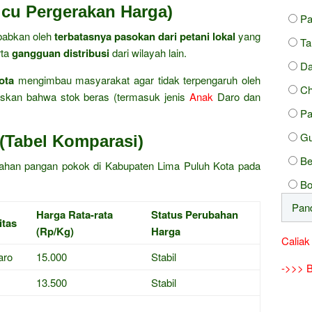
icu Pergerakan Harga)
Pa
ebabkan oleh
terbatasnya pasokan dari petani lokal
yang
Ta
rta
gangguan distribusi
dari wilayah lain.
Da
ota
mengimbau masyarakat agar tidak terpengaruh oleh
Ch
skan bahwa stok beras (termasuk jenis
Anak
Daro dan
Pa
Gu
(Tabel Komparasi)
Be
a bahan pangan pokok di Kabupaten Lima Puluh Kota pada
Bo
Harga Rata-rata
Status Perubahan
tas
(Rp/Kg)
Harga
Caliak
aro
15.000
Stabil
->>> B
13.500
Stabil