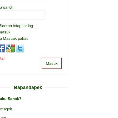
a sandi:
Biarkan tetap ter-log
masuk
a Masuak pakai:
tar
Masuk
Bapandapek
uku Sanak?
umagek
omo