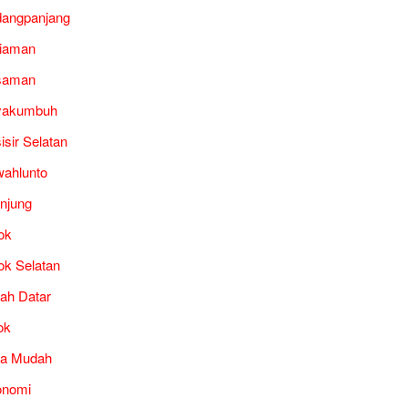
angpanjang
iaman
saman
yakumbuh
isir Selatan
ahlunto
unjung
ok
ok Selatan
ah Datar
ok
ra Mudah
onomi