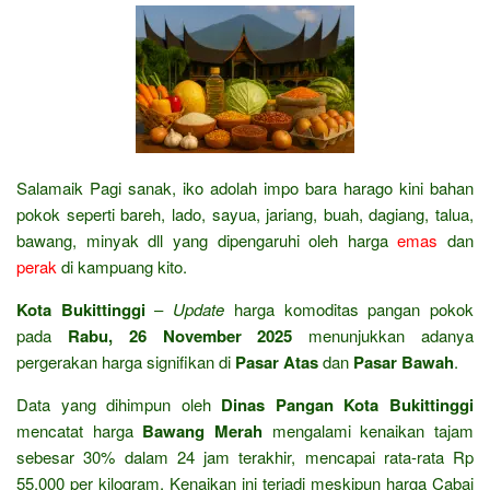
Salamaik Pagi sanak, iko adolah impo bara harago kini bahan
pokok seperti bareh, lado, sayua, jariang, buah, dagiang, talua,
bawang, minyak dll yang dipengaruhi oleh harga
emas
dan
perak
di kampuang kito.
Kota Bukittinggi
–
Update
harga komoditas pangan pokok
pada
Rabu, 26 November 2025
menunjukkan adanya
pergerakan harga signifikan di
Pasar Atas
dan
Pasar Bawah
.
Data yang dihimpun oleh
Dinas Pangan Kota Bukittinggi
mencatat harga
Bawang Merah
mengalami kenaikan tajam
sebesar 30% dalam 24 jam terakhir, mencapai rata-rata Rp
55.000 per kilogram. Kenaikan ini terjadi meskipun harga Cabai