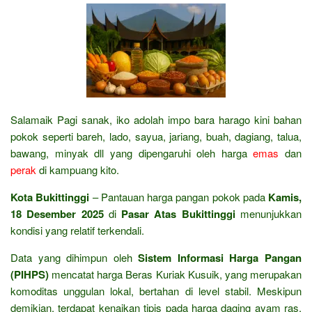
Salamaik Pagi sanak, iko adolah impo bara harago kini bahan
pokok seperti bareh, lado, sayua, jariang, buah, dagiang, talua,
bawang, minyak dll yang dipengaruhi oleh harga
emas
dan
perak
di kampuang kito.
Kota Bukittinggi
– Pantauan harga pangan pokok pada
Kamis,
18 Desember 2025
di
Pasar Atas Bukittinggi
menunjukkan
kondisi yang relatif terkendali.
Data yang dihimpun oleh
Sistem Informasi Harga Pangan
(PIHPS)
mencatat harga Beras Kuriak Kusuik, yang merupakan
komoditas unggulan lokal, bertahan di level stabil. Meskipun
demikian, terdapat kenaikan tipis pada harga daging ayam ras.