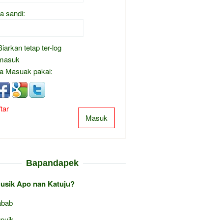
a sandi:
Biarkan tetap ter-log
masuk
a Masuak pakai:
tar
Masuk
Bapandapek
Musik Apo nan Katuju?
abab
puik