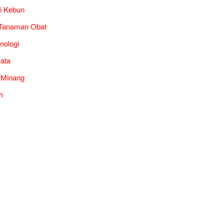
i Kebun
Tanaman Obat
nologi
ata
 Minang
h