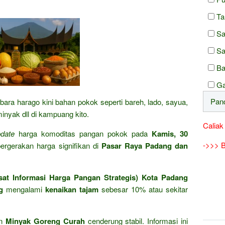
Ta
Sa
Sa
Ba
Ga
bara harago kini bahan pokok seperti bareh, lado, sayua,
minyak dll di kampuang kito.
Caliak
date
harga komoditas pangan pokok pada
Kamis, 30
->>> B
rgerakan harga signifikan di
Pasar Raya Padang dan
at Informasi Harga Pangan Strategis) Kota Padang
g
mengalami
kenaikan tajam
sebesar 10% atau sekitar
n
Minyak Goreng Curah
cenderung stabil. Informasi ini