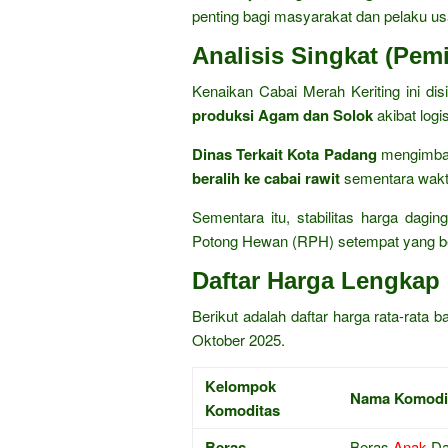
penting bagi masyarakat dan pelaku us
Analisis Singkat (Pem
Kenaikan Cabai Merah Keriting ini dis
produksi Agam dan Solok
akibat logi
Dinas Terkait Kota Padang
mengimba
beralih ke cabai rawit
sementara wakt
Sementara itu, stabilitas harga dagi
Potong Hewan (RPH) setempat yang ber
Daftar Harga Lengkap 
Berikut adalah daftar harga rata-rata
Oktober 2025.
Kelompok
Nama Komodi
Komoditas
Beras
Beras
Anak
Da