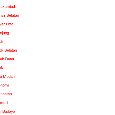
yakumbuh
isir Selatan
ahlunto
unjung
ok
ok Selatan
ah Datar
ok
ra Mudah
onomi
ehatan
motif
i Budaya