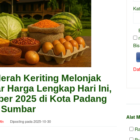
Kat
Bis
Daf
erah Keriting Melonjak
r Harga Lengkap Hari Ini,
ber 2025 di Kota Padang
Sumbar
Alat 
in
Diposting pada
2025-10-30
R
Pu