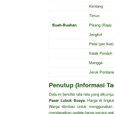
Kentang
Timun
Buah-Buahan
Pisang (Raja)
Jengkol
Petai (per Ikat)
Salak Pondoh
Mangga
Jeruk Pontian
Penutup (Informasi T
Data ini bersifat rata-rata yang dikump
Pasar Lubuk Buaya
. Harga di tingk
Warga diimbau untuk menggunakan a
mendapatkan
update
harga secara
rea