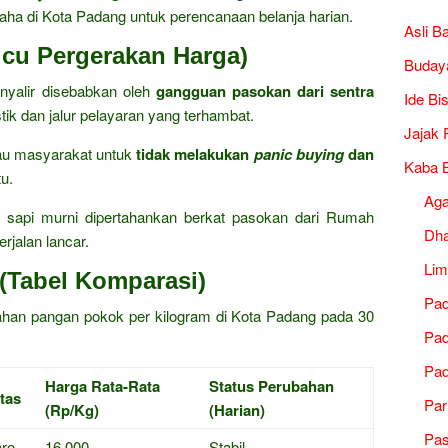
aha di Kota Padang untuk perencanaan belanja harian.
Asli B
icu Pergerakan Harga)
Buday
inyalir disebabkan oleh
gangguan pasokan dari sentra
Ide Bi
stik dan jalur pelayaran yang terhambat.
Jajak 
u masyarakat untuk
tidak melakukan
panic buying
dan
Kaba B
u.
Ag
ng sapi murni dipertahankan berkat pasokan dari Rumah
Dh
jalan lancar.
Lim
(Tabel Komparasi)
Pad
 bahan pangan pokok per kilogram di Kota Padang pada 30
Pad
Pad
Harga Rata-Rata
Status Perubahan
tas
Par
(Rp/Kg)
(Harian)
Pa
ro
16.000
Stabil