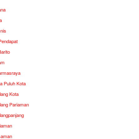
ana
a
snis
Pendapat
arito
am
armasraya
a Puluh Kota
ang Kota
ang Pariaman
angpanjang
iaman
saman