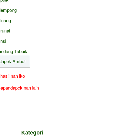
lempong
luang
runai
nsi
ndang Tabuik
 hasil nan iko
apandapek nan lain
Kategori