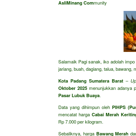
AsliMinang Com
munity
Salamaik Pagi sanak, iko adolah impo 
jariang, buah, dagiang, talua, bawang, 
Kota Padang Sumatera Barat
–
Up
Oktober 2025
menunjukkan adanya pe
Pasar Lubuk Buaya
.
Data yang dihimpun oleh
PIHPS (Pus
mencatat harga
Cabai Merah Keritin
Rp 7.000 per kilogram.
Sebaliknya, harga
Bawang Merah
da