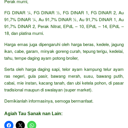
Perak murni,
FG DINAR ¼, FG DINAR ½, FG DINAR 1, FG DINAR 2, Au
91,7% DINAR ¼, Au 91,7% DINAR ½, Au 91,7% DINAR 1, Au
91,7% DINAR 2, Perak Nitrat, EPdL – 10, EPdL – 14, EPdL –
18, dan platina murni.
Harga emas juga dipengaruhi oleh harga beras, kedele, jagung
ikan, cabe, garam, minyak goreng curah, tepung terigu, kedelai,
tahu, tempe daging ayam potong broiler,
Serta oleh harga daging sapi, telor ayam kampung telur ayam
ras negeri, gula pasir, bawang merah, susu, bawang putih,
cabai, mie instan, kacang tanah, dan ubi ketela pohon, di pasar
tradisional maupun di swalayan (super market).
Demikianlah informasinya, semoga bermanfaat.
Agiah Tau Sanak nan Lain: