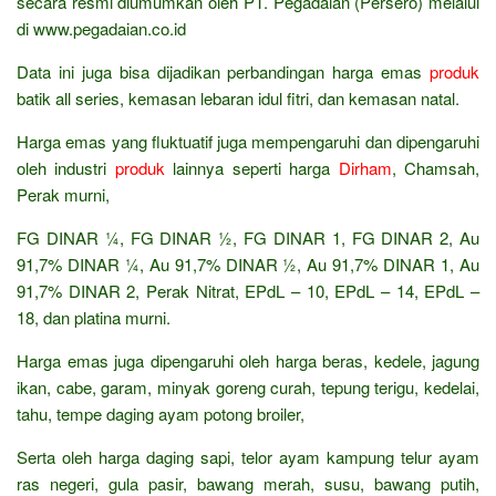
secara resmi diumumkan oleh PT. Pegadaian (Persero) melalui
di www.pegadaian.co.id
Data ini juga bisa dijadikan perbandingan harga emas
produk
batik all series, kemasan lebaran idul fitri, dan kemasan natal.
Harga emas yang fluktuatif juga mempengaruhi dan dipengaruhi
oleh industri
produk
lainnya seperti harga
Dirham
, Chamsah,
Perak murni,
FG DINAR ¼, FG DINAR ½, FG DINAR 1, FG DINAR 2, Au
91,7% DINAR ¼, Au 91,7% DINAR ½, Au 91,7% DINAR 1, Au
91,7% DINAR 2, Perak Nitrat, EPdL – 10, EPdL – 14, EPdL –
18, dan platina murni.
Harga emas juga dipengaruhi oleh harga beras, kedele, jagung
ikan, cabe, garam, minyak goreng curah, tepung terigu, kedelai,
tahu, tempe daging ayam potong broiler,
Serta oleh harga daging sapi, telor ayam kampung telur ayam
ras negeri, gula pasir, bawang merah, susu, bawang putih,