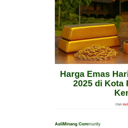
Harga Emas Hari
2025 di Kot
Ken
Oleh
AsM
AsliMinang Com
munity