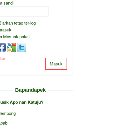
a sandi:
Biarkan tetap ter-log
masuk
a Masuak pakai:
tar
Masuk
Bapandapek
Musik Apo nan Katuju?
lempong
abab