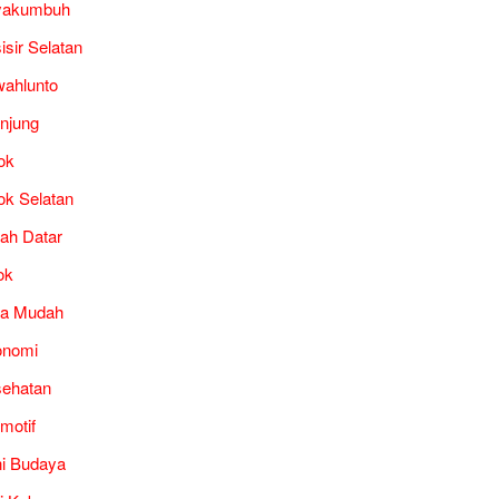
yakumbuh
isir Selatan
ahlunto
unjung
ok
ok Selatan
ah Datar
ok
ra Mudah
onomi
ehatan
motif
i Budaya