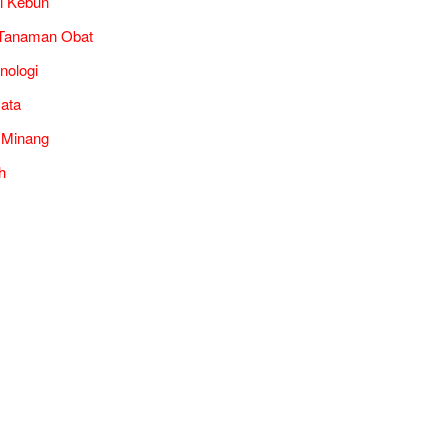
i Kebun
Tanaman Obat
nologi
ata
 Minang
h