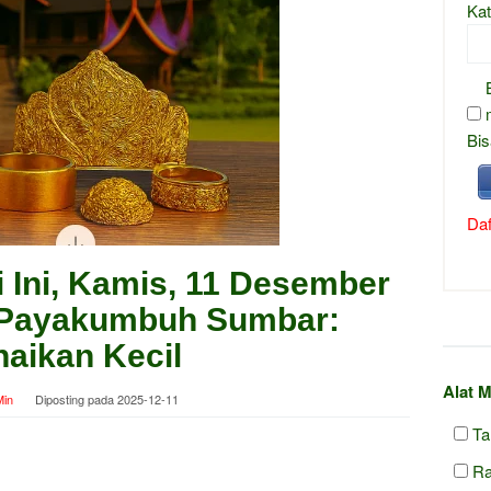
Kat
Bis
Daf
 Ini, Kamis, 11 Desember
a Payakumbuh Sumbar:
aikan Kecil
Alat 
in
Diposting pada
2025-12-11
Ta
R