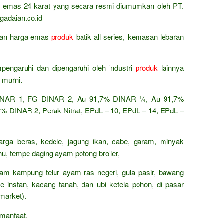
ta emas 24 karat yang secara resmi diumumkan oleh PT.
gadaian.co.id
ingan harga emas
produk
batik all series, kemasan lebaran
pengaruhi dan dipengaruhi oleh industri
produk
lainnya
 murni,
AR 1, FG DINAR 2, Au 91,7% DINAR ¼, Au 91,7%
 DINAR 2, Perak Nitrat, EPdL – 10, EPdL – 14, EPdL –
arga beras, kedele, jagung ikan, cabe, garam, minyak
ahu, tempe daging ayam potong broiler,
ayam kampung telur ayam ras negeri, gula pasir, bawang
e instan, kacang tanah, dan ubi ketela pohon, di pasar
market).
manfaat.