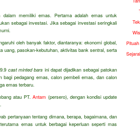
Tan
an dalam memiliki emas. Pertama adalah emas untuk
Tek
kan sebagai investasi. Jika sebagai investasi seringkali
urni.
Wis
garuhi oleh banyak faktor, diantaranya: ekonomi global,
Pituah
a uang, pasokan-kebutuhan, aktivitas bank sentral, serta
Sejara
9.9
cast minted bars
ini dapat dijadikan sebagai patokan
n bagi pedagang emas, calon pembeli emas, dan calon
rga emas terbaru.
ambang atau PT.
Antam
(persero), dengan kondisi update
.
wab pertanyaan tentang dimana, berapa, bagaimana, dan
terutama emas untuk berbagai keperluan seperti mas