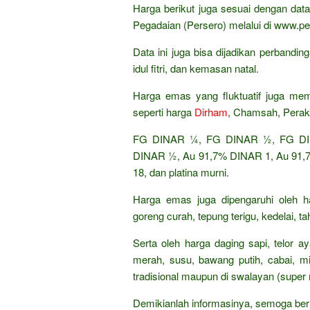
Harga berikut juga sesuai dengan da
Pegadaian (Persero) melalui di www.pe
Data ini juga bisa dijadikan perband
idul fitri, dan kemasan natal.
Harga emas yang fluktuatif juga mem
seperti harga
Dirham
, Chamsah, Perak
FG DINAR ¼, FG DINAR ½, FG DIN
DINAR ½, Au 91,7% DINAR 1, Au 91,7%
18, dan platina murni.
Harga emas juga dipengaruhi oleh h
goreng curah, tepung terigu, kedelai, t
Serta oleh harga daging sapi, telor 
merah, susu, bawang putih, cabai, mi
tradisional maupun di swalayan (super 
Demikianlah informasinya, semoga ber