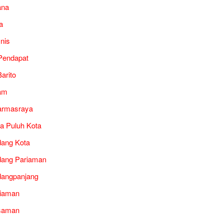
ana
a
snis
Pendapat
arito
am
armasraya
a Puluh Kota
ang Kota
ang Pariaman
angpanjang
iaman
saman