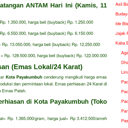
Asli B
atangan ANTAM Hari Ini (Kamis, 11
Buday
 Rp.
1.
350.
000,
harga beli (buyback) Rp.
1.
250.
000
Ide Bi
 Rp.
6.
550.
000,
harga beli (buyback) Rp.
6.
150.
000
Jajak 
Kaba B
= Rp.
13.
050.
000,
harga beli (buyback) Rp.
12.
250.
000
Ag
 = Rp.
128.
500.
000,
harga beli (buyback) Rp.
122.
000.
000
Dh
an (Emas Lokal/24 Karat)
Lim
sar
Kota Payakumbuh
cenderung mengikuti harga emas
Pad
oduksi dan permintaan lokal.
Emas perhiasan 24 Karat di
u Emas Patah.
Pad
erhiasan di Kota Payakumbuh (Toko
Pad
Par
al= Rp.
1.
365.
000/gram,
harga jual= Rp 3.
412.
500/ameh
Pa