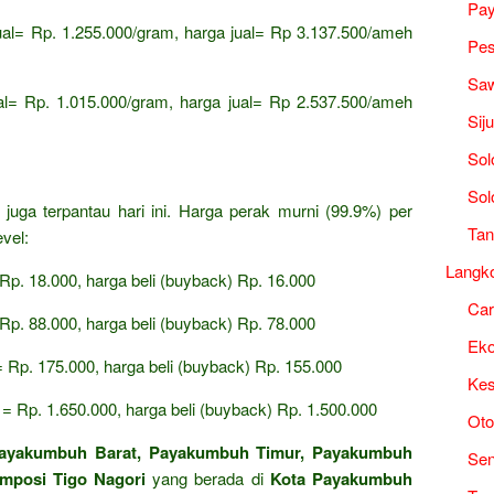
Pa
ual= Rp.
1.
255.
000/gram,
harga jual= Rp 3.
137.
500/ameh
Pes
Saw
al= Rp.
1.
015.
000/gram,
harga jual= Rp 2.
537.
500/ameh
Sij
Sol
i
Sol
uga terpantau hari ini.
Harga perak murni (99.
9%) per
Tan
evel:
Langk
 Rp.
18.
000,
harga beli (buyback) Rp.
16.
000
Ca
 Rp.
88.
000,
harga beli (buyback) Rp.
78.
000
Ek
= Rp.
175.
000,
harga beli (buyback) Rp.
155.
000
Kes
 = Rp.
1.
650.
000,
harga beli (buyback) Rp.
1.
500.
000
Oto
ayakumbuh Barat, Payakumbuh Timur, Payakumbuh
Sen
mposi Tigo Nagori
yang berada di
Kota Payakumbuh