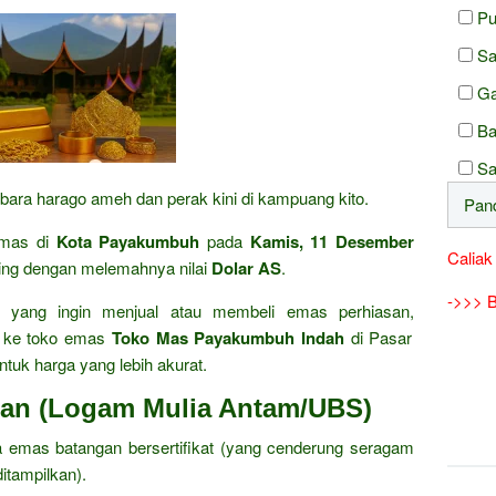
Pu
Sa
Ga
Ba
Sa
 bara harago ameh dan perak kini di kampuang kito.
mas di
Kota Payakumbuh
pada
Kamis, 11 Desember
Caliak
ing dengan melemahnya nilai
Dolar AS
.
->>> B
yang ingin menjual atau membeli emas perhiasan,
g ke toko emas
Toko Mas Payakumbuh Indah
di Pasar
ntuk harga yang lebih akurat.
gan (Logam Mulia Antam/UBS)
 emas batangan bersertifikat (yang cenderung seragam
itampilkan).