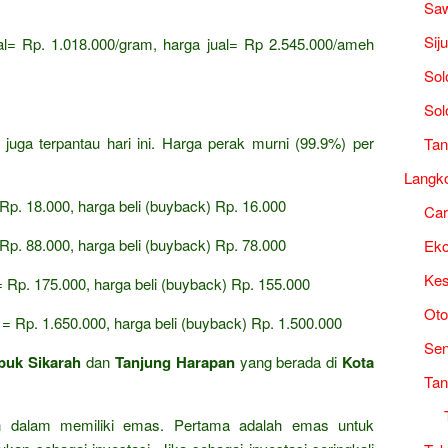
Saw
Sij
al= Rp.
1.
018.
000/gram,
harga jual= Rp 2.
545.
000/ameh
Sol
i
Sol
uga terpantau hari ini.
Harga perak murni (99.
9%) per
Tan
Langk
 Rp.
18.
000,
harga beli (buyback) Rp.
16.
000
Ca
 Rp.
88.
000,
harga beli (buyback) Rp.
78.
000
Ek
Kes
= Rp.
175.
000,
harga beli (buyback) Rp.
155.
000
Oto
 = Rp.
1.
650.
000,
harga beli (buyback) Rp.
1.
500.
000
Sen
buk Sikarah
dan
Tanjung Harapan
yang berada di
Kota
Tan
an dalam memiliki emas. Pertama adalah emas untuk