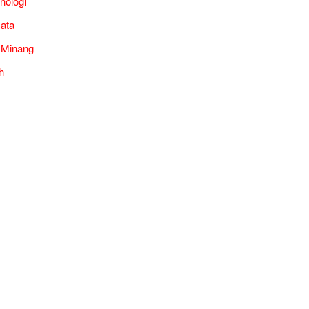
nologi
ata
 Minang
h