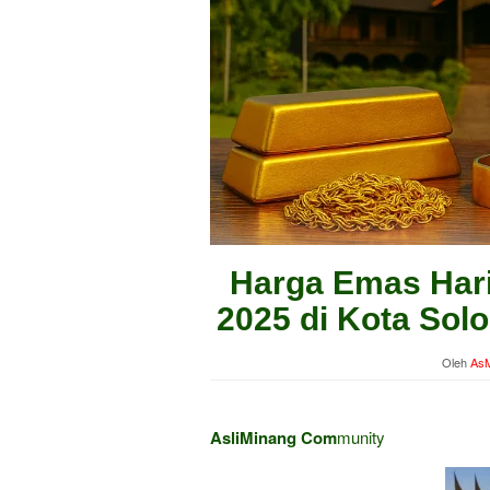
Harga Emas Hari
2025 di Kota Sol
Oleh
AsM
AsliMinang Com
munity