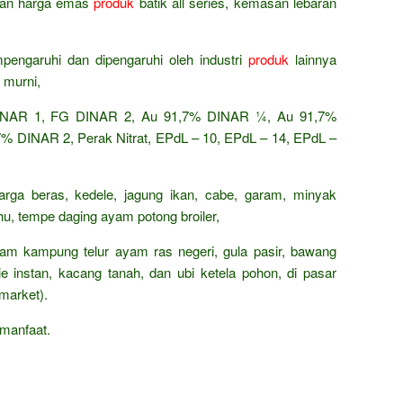
ingan harga emas
produk
batik all series, kemasan lebaran
pengaruhi dan dipengaruhi oleh industri
produk
lainnya
 murni,
AR 1, FG DINAR 2, Au 91,7% DINAR ¼, Au 91,7%
 DINAR 2, Perak Nitrat, EPdL – 10, EPdL – 14, EPdL –
arga beras, kedele, jagung ikan, cabe, garam, minyak
ahu, tempe daging ayam potong broiler,
ayam kampung telur ayam ras negeri, gula pasir, bawang
e instan, kacang tanah, dan ubi ketela pohon, di pasar
market).
manfaat.