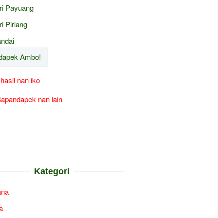
ri Payuang
ri Piriang
ndai
 hasil nan iko
apandapek nan lain
Kategori
ana
a