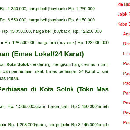
Ide Bi
 Rp.
1.
350.
000,
harga beli (buyback) Rp.
1.
250.
000
Jajak 
 Rp.
6.
550.
000,
harga beli (buyback) Rp.
6.
150.
000
Kaba B
= Rp.
13.
050.
000,
harga beli (buyback) Rp.
12.
250.
000
Ag
 = Rp.
128.
500.
000,
harga beli (buyback) Rp.
122.
000.
000
Dh
an (Emas Lokal/24 Karat)
Lim
Pad
asar
Kota Solok
cenderung mengikuti harga emas murni,
 dan permintaan lokal.
Emas perhiasan 24 Karat di sini
Pad
as Patah.
Pad
Perhiasan di Kota Solok (Toko Mas
Par
Pa
al= Rp.
1.
368.
000/gram,
harga jual= Rp 3.
420.
000/ameh
Pa
Pes
ual= Rp.
1.
258.
000/gram,
harga jual= Rp 3.
145.
000/ameh