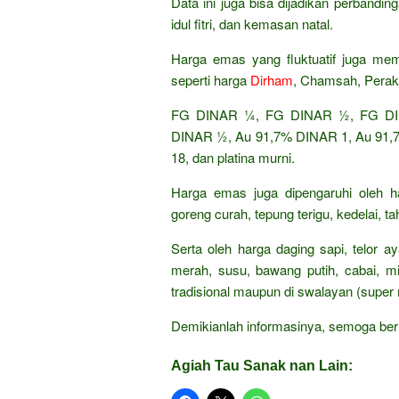
Data ini juga bisa dijadikan perband
idul fitri, dan kemasan natal.
Harga emas yang fluktuatif juga mem
seperti harga
Dirham
, Chamsah, Perak
FG DINAR ¼, FG DINAR ½, FG DIN
DINAR ½, Au 91,7% DINAR 1, Au 91,7%
18, dan platina murni.
Harga emas juga dipengaruhi oleh h
goreng curah, tepung terigu, kedelai, t
Serta oleh harga daging sapi, telor 
merah, susu, bawang putih, cabai, mi
tradisional maupun di swalayan (super 
Demikianlah informasinya, semoga ber
Agiah Tau Sanak nan Lain: