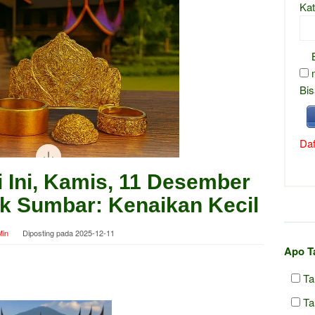
Kat
Bis
Daf
 Ini, Kamis, 11 Desember
ok Sumbar: Kenaikan Kecil
in
Diposting pada
2025-12-11
Apo T
Ta
Ta