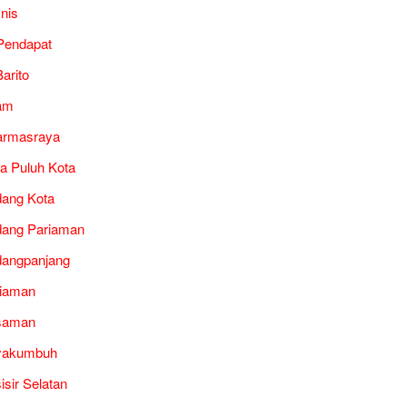
snis
Pendapat
arito
am
armasraya
a Puluh Kota
ang Kota
ang Pariaman
angpanjang
iaman
saman
yakumbuh
isir Selatan