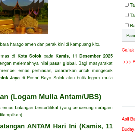
Ta
Ta
Ra
 bara harago ameh dan perak kini di kampuang kito.
Caliak
emas di
Kota Solok
pada
Kamis, 11 Desember 2025
->>> B
dengan melemahnya nilai
pasar global
.
Bagi masyarakat
 membeli emas perhiasan,
disarankan untuk mengecek
olok Jaya
di Pasar Raya Solok atau butik logam mulia
gan (Logam Mulia Antam/UBS)
 emas batangan bersertifikat (yang cenderung seragam
itampilkan).
Asli B
atangan ANTAM Hari Ini (Kamis, 11
Buday