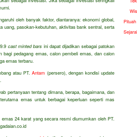
kan sebagai investasi. Jika sebagai investasi seringkali
Tek
urni.
Wis
garuhi oleh banyak faktor, diantaranya: ekonomi global,
Pituah
a uang, pasokan-kebutuhan, aktivitas bank sentral, serta
Sejara
9.9
cast minted bars
ini dapat dijadikan sebagai patokan
n bagi pedagang emas, calon pembeli emas, dan calon
rga emas terbaru.
ambang atau PT.
Antam
(persero), dengan kondisi update
.
wab pertanyaan tentang dimana, berapa, bagaimana, dan
terutama emas untuk berbagai keperluan seperti mas
ta emas 24 karat yang secara resmi diumumkan oleh PT.
gadaian.co.id