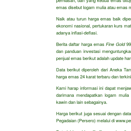
perhiasan, dan yang kedua emas dituju
emas disebut logam mulia atau emas m
Naik atau turun harga emas baik dipen
ekonomi nasional, pertukaran kurs mat
adanya inflasi-deflasi.
Berita daftar harga emas
Fine Gold
99
dan panduan investasi menguntungka
penjual emas berikut adalah update ha
Data berikut diperoleh dari Aneka T
harga emas 24 karat terbaru dan terkini
Kami harap informasi ini dapat menja
darimana mendapatkan logam mulia 
kawin dan lain sebagainya.
Harga berikut juga sesuai dengan da
Pegadaian (Persero) melalui di www.pe