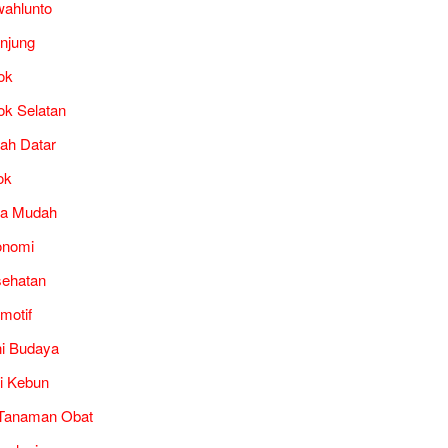
ahlunto
unjung
ok
ok Selatan
ah Datar
ok
ra Mudah
onomi
ehatan
motif
i Budaya
i Kebun
Tanaman Obat