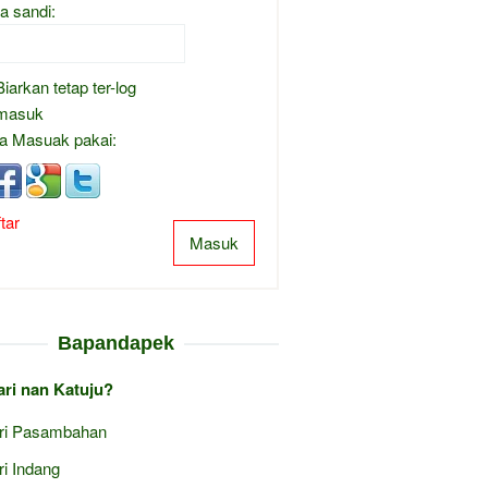
a sandi:
Biarkan tetap ter-log
masuk
a Masuak pakai:
tar
Masuk
Bapandapek
ari nan Katuju?
ri Pasambahan
ri Indang