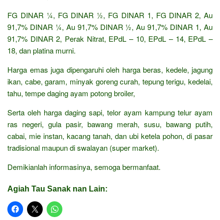
FG DINAR ¼, FG DINAR ½, FG DINAR 1, FG DINAR 2, Au
91,7% DINAR ¼, Au 91,7% DINAR ½, Au 91,7% DINAR 1, Au
91,7% DINAR 2, Perak Nitrat, EPdL – 10, EPdL – 14, EPdL –
18, dan platina murni.
Harga emas juga dipengaruhi oleh harga beras, kedele, jagung
ikan, cabe, garam, minyak goreng curah, tepung terigu, kedelai,
tahu, tempe daging ayam potong broiler,
Serta oleh harga daging sapi, telor ayam kampung telur ayam
ras negeri, gula pasir, bawang merah, susu, bawang putih,
cabai, mie instan, kacang tanah, dan ubi ketela pohon, di pasar
tradisional maupun di swalayan (super market).
Demikianlah informasinya, semoga bermanfaat.
Agiah Tau Sanak nan Lain: