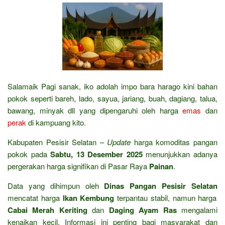
Salamaik Pagi sanak, iko adolah impo bara harago kini bahan
pokok seperti bareh, lado, sayua, jariang, buah, dagiang, talua,
bawang, minyak dll yang dipengaruhi oleh harga
emas
dan
perak
di kampuang kito.
Kabupaten Pesisir Selatan –
Update
harga komoditas pangan
pokok pada
Sabtu, 13 Desember 2025
menunjukkan adanya
pergerakan harga signifikan di Pasar Raya
Painan
.
Data yang dihimpun oleh
Dinas Pangan Pesisir Selatan
mencatat harga
Ikan Kembung
terpantau stabil,
namun harga
Cabai Merah Keriting
dan
Daging Ayam Ras
mengalami
kenaikan kecil.
Informasi ini penting bagi masyarakat dan