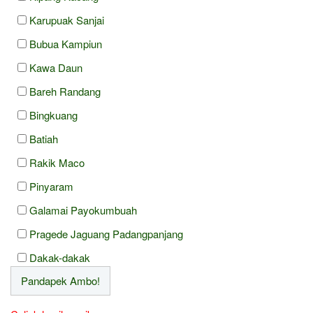
Karupuak Sanjai
Bubua Kampiun
Kawa Daun
Bareh Randang
Bingkuang
Batiah
Rakik Maco
Pinyaram
Galamai Payokumbuah
Pragede Jaguang Padangpanjang
Dakak-dakak