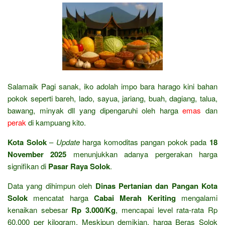
Salamaik Pagi sanak, iko adolah impo bara harago kini bahan
pokok seperti bareh, lado, sayua, jariang, buah, dagiang, talua,
bawang, minyak dll yang dipengaruhi oleh harga
emas
dan
perak
di kampuang kito.
Kota Solok
–
Update
harga komoditas pangan pokok pada
18
November 2025
menunjukkan adanya pergerakan harga
signifikan di
Pasar Raya Solok
.
Data yang dihimpun oleh
Dinas Pertanian dan Pangan Kota
Solok
mencatat harga
Cabai Merah Keriting
mengalami
kenaikan sebesar
Rp 3.000/Kg
, mencapai level rata-rata Rp
60.000 per kilogram. Meskipun demikian, harga Beras Solok