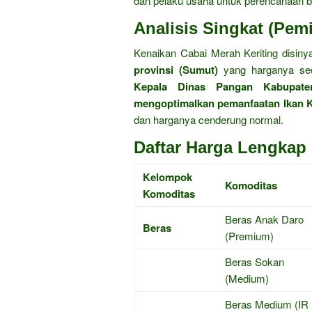
dan pelaku usaha untuk perencanaan be
Analisis Singkat (Pem
Kenaikan Cabai Merah Keriting disiny
provinsi (Sumut)
yang harganya seda
Kepala Dinas Pangan Kabupat
mengoptimalkan pemanfaatan Ikan
dan harganya cenderung normal.
Daftar Harga Lengkap 
Kelompok
Komoditas
Komoditas
Beras Anak Daro
Beras
(Premium)
Beras Sokan
(Medium)
Beras Medium (IR