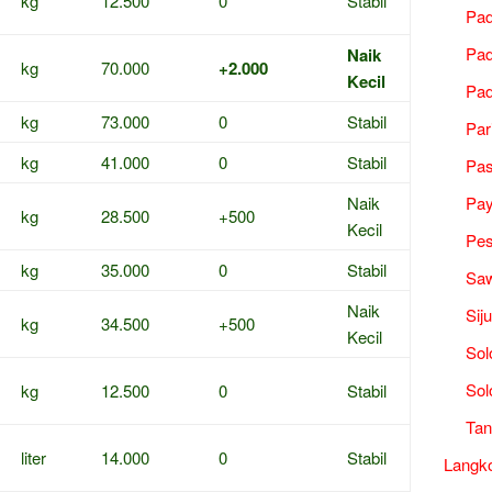
kg
12.500
0
Stabil
Pad
Pad
Naik
kg
70.000
+2.000
Kecil
Pad
kg
73.000
0
Stabil
Par
kg
41.000
0
Stabil
Pa
Naik
Pa
kg
28.500
+500
Kecil
Pes
kg
35.000
0
Stabil
Saw
Naik
Sij
kg
34.500
+500
Kecil
Sol
Sol
kg
12.500
0
Stabil
Tan
liter
14.000
0
Stabil
Langk