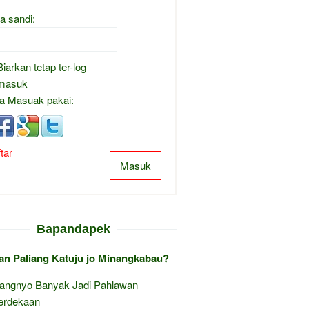
a sandi:
Biarkan tetap ter-log
masuk
a Masuak pakai:
tar
Masuk
Bapandapek
an Paliang Katuju jo Minangkabau?
angnyo Banyak Jadi Pahlawan
rdekaan