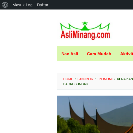
Tentang
Masuk Log
Daftar
Loncat
WordPress
ke
konten
Nan Asli
Cara Mudah
Aktivi
HOME
/
LANGKOK
/
EKONOMI
/
KENAIKAN
BARAT SUMBAR