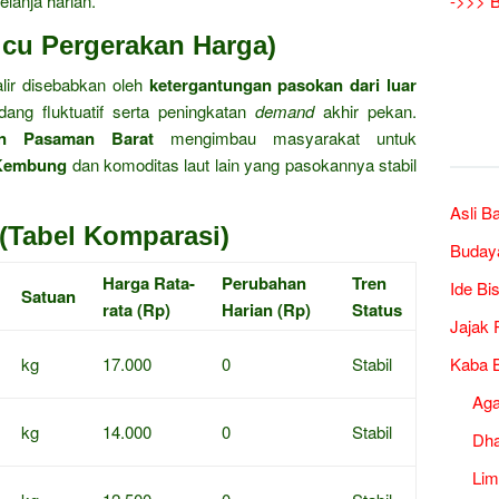
lanja harian.
->>> B
icu Pergerakan Harga)
alir disebabkan oleh
ketergantungan pasokan dari luar
ng fluktuatif serta peningkatan
demand
akhir pekan.
en Pasaman Barat
mengimbau masyarakat untuk
 Kembung
dan komoditas laut lain yang pasokannya stabil
Asli B
(Tabel Komparasi)
Buday
Harga Rata-
Perubahan
Tren
Ide Bi
Satuan
rata (Rp)
Harian (Rp)
Status
Jajak 
kg
17.000
0
Stabil
Kaba B
Ag
kg
14.000
0
Stabil
Dh
Lim