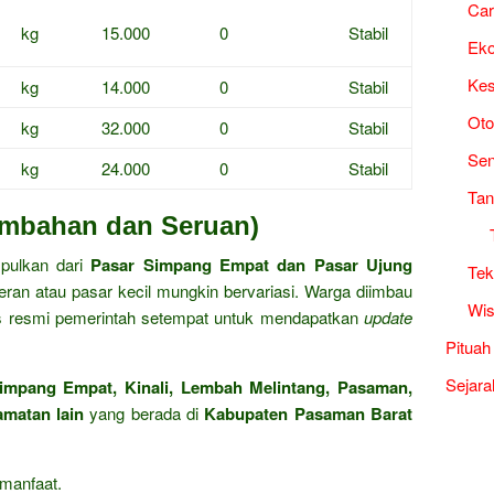
Ca
kg
15.000
0
Stabil
Ek
Kes
kg
14.000
0
Stabil
Oto
kg
32.000
0
Stabil
Sen
kg
24.000
0
Stabil
Tan
ambahan dan Seruan)
mpulkan dari
Pasar Simpang Empat dan Pasar Ujung
Tek
eran atau pasar kecil mungkin bervariasi. Warga diimbau
Wis
us resmi pemerintah setempat untuk mendapatkan
update
Pituah
Sejara
impang Empat, Kinali, Lembah Melintang, Pasaman,
amatan lain
yang berada di
Kabupaten Pasaman Barat
manfaat.