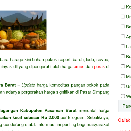
Ke
Ur
Ba
Ag
La
Bu
bara harago kini bahan pokok seperti bareh, lado, sayua,
 minyak dll yang dipengaruhi oleh harga
emas
dan
perak
di
Pa
Ma
a Barat
–
Update
harga komoditas pangan pokok pada
Ur
n adanya pergerakan harga signifikan di Pasar Simpang
Wi
dagangan Kabupaten Pasaman Barat
mencatat harga
aikan kecil sebesar Rp 2.000
per kilogram. Sebaliknya,
Caliak
cenderung stabil. Informasi ini penting bagi masyarakat