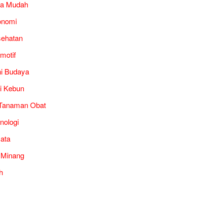
ra Mudah
onomi
ehatan
motif
i Budaya
i Kebun
Tanaman Obat
nologi
ata
 Minang
h