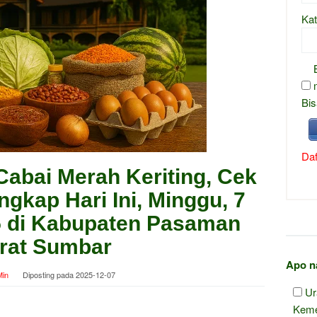
Kat
Bis
Daf
abai Merah Keriting, Cek
ngkap Hari Ini, Minggu, 7
 di Kabupaten Pasaman
rat Sumbar
Apo n
in
Diposting pada
2025-12-07
Ur
Keme