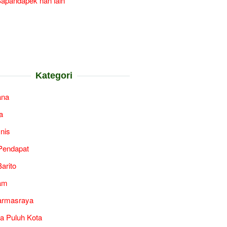
apandapek nan lain
Kategori
ana
a
snis
Pendapat
arito
am
armasraya
a Puluh Kota