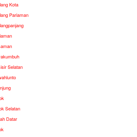
ang Kota
ang Pariaman
angpanjang
iaman
saman
yakumbuh
isir Selatan
ahlunto
unjung
ok
ok Selatan
ah Datar
ok