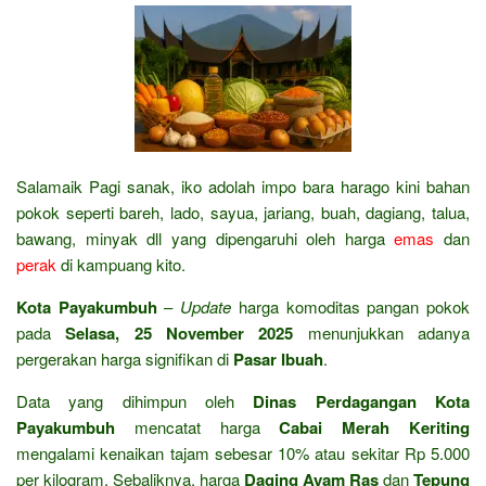
Salamaik Pagi sanak, iko adolah impo bara harago kini bahan
pokok seperti bareh, lado, sayua, jariang, buah, dagiang, talua,
bawang, minyak dll yang dipengaruhi oleh harga
emas
dan
perak
di kampuang kito.
Kota Payakumbuh
–
Update
harga komoditas pangan pokok
pada
Selasa, 25 November 2025
menunjukkan adanya
pergerakan harga signifikan di
Pasar Ibuah
.
Data yang dihimpun oleh
Dinas Perdagangan Kota
Payakumbuh
mencatat harga
Cabai Merah Keriting
mengalami kenaikan tajam sebesar 10% atau sekitar Rp 5.000
per kilogram. Sebaliknya, harga
Daging Ayam Ras
dan
Tepung