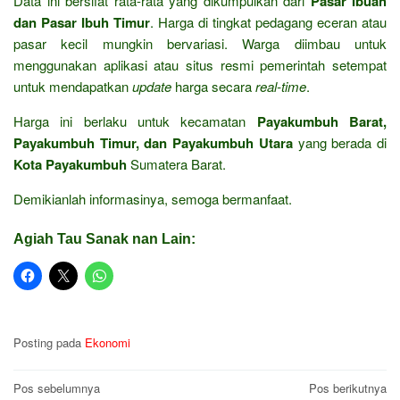
Data ini bersifat rata-rata yang dikumpulkan dari
Pasar Ibuah
dan Pasar Ibuh Timur
. Harga di tingkat pedagang eceran atau
pasar kecil mungkin bervariasi. Warga diimbau untuk
menggunakan aplikasi atau situs resmi pemerintah setempat
untuk mendapatkan
update
harga secara
real-time
.
Harga ini berlaku untuk kecamatan
Payakumbuh Barat,
Payakumbuh Timur, dan Payakumbuh Utara
yang berada di
Kota Payakumbuh
Sumatera Barat.
Demikianlah informasinya, semoga bermanfaat.
Agiah Tau Sanak nan Lain:
Posting pada
Ekonomi
Navigasi
Pos sebelumnya
Pos berikutnya