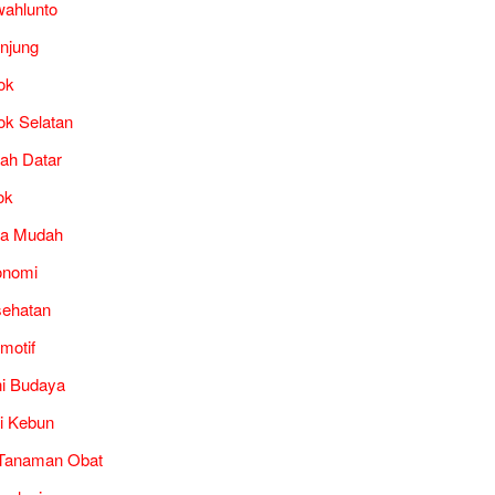
ahlunto
unjung
ok
ok Selatan
ah Datar
ok
ra Mudah
onomi
ehatan
motif
i Budaya
i Kebun
Tanaman Obat