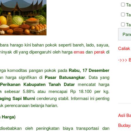
Ta
Ta
Ta
bara harago kini bahan pokok seperti bareh, lado, sayua,
Caliak
 minyak dll yang dipengaruhi oleh harga
emas
dan
perak
di
->>> B
rga komoditas pangan pokok pada
Rabu, 17 Desember
 harga signifikan di
Pasar Batusangkar
. Data yang
Perikanan Kabupaten Tanah Datar
mencatat harga
m
sebesar 5.88% atau mencapai Rp 18.100 per kg.
aging Sapi Murni
cenderung stabil. Informasi ini penting
k perencanaan belanja harian.
Asli B
n Harga)
Buday
disebabkan oleh peningkatan biaya transportasi dan