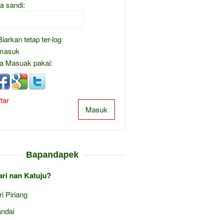
a sandi:
Biarkan tetap ter-log
masuk
a Masuak pakai:
tar
Masuk
Bapandapek
ari nan Katuju?
ri Piriang
ndai