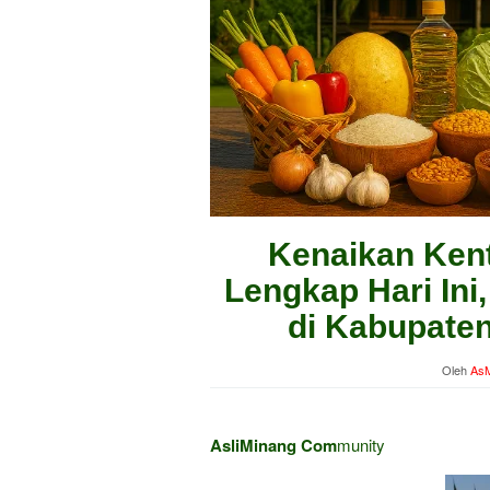
Kenaikan Kent
Lengkap Hari Ini
di Kabupate
Oleh
AsM
AsliMinang Com
munity