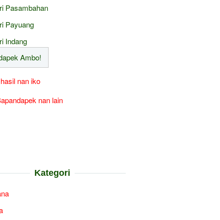
ri Pasambahan
ri Payuang
ri Indang
 hasil nan iko
apandapek nan lain
Kategori
ana
a