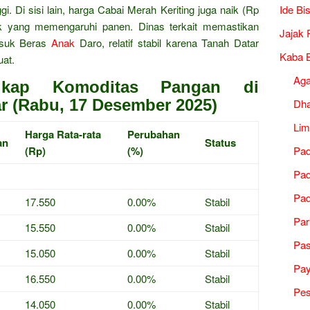
i. Di sisi lain, harga Cabai Merah Keriting juga naik (Rp
Ide Bi
uk yang memengaruhi panen. Dinas terkait memastikan
Jajak 
asuk Beras
Anak
Daro, relatif stabil karena Tanah Datar
Kaba B
uat.
Ag
gkap Komoditas Pangan di
r (Rabu, 17 Desember 2025)
Dh
Lim
Harga Rata-rata
Perubahan
an
Status
(Rp)
(%)
Pad
Pad
Pad
17.550
0.00%
Stabil
Par
15.550
0.00%
Stabil
Pa
15.050
0.00%
Stabil
Pa
16.550
0.00%
Stabil
Pes
14.050
0.00%
Stabil