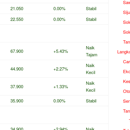
Saw
21.050
0.00%
Stabil
Sij
22.550
0.00%
Stabil
Sol
Sol
Tan
Naik
67.900
+5.43%
Langk
Tajam
Ca
Naik
44.900
+2.27%
Ek
Kecil
Kes
Naik
37.900
+1.33%
Kecil
Oto
35.900
0.00%
Stabil
Sen
Tan
34.900
+2.94%
Naik