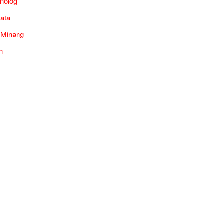
nologi
ata
 Minang
h