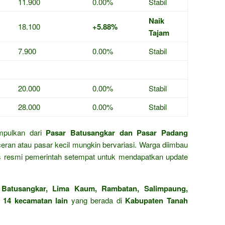
11.900
0.00%
Stabil
Naik
18.100
+5.88%
Tajam
7.900
0.00%
Stabil
20.000
0.00%
Stabil
28.000
0.00%
Stabil
umpulkan dari
Pasar Batusangkar dan Pasar Padang
ceran atau pasar kecil mungkin bervariasi. Warga diimbau
us resmi pemerintah setempat untuk mendapatkan update
n
Batusangkar, Lima Kaum, Rambatan, Salimpaung,
 14 kecamatan lain
yang berada di
Kabupaten Tanah