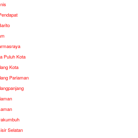
snis
Pendapat
arito
am
armasraya
a Puluh Kota
ang Kota
ang Pariaman
angpanjang
iaman
saman
yakumbuh
isir Selatan