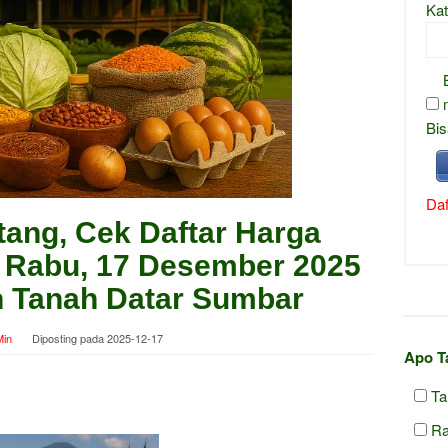
Kat
Bis
Daf
ang, Cek Daftar Harga
, Rabu, 17 Desember 2025
n Tanah Datar Sumbar
in
Diposting pada
2025-12-17
Apo T
Ta
Ra