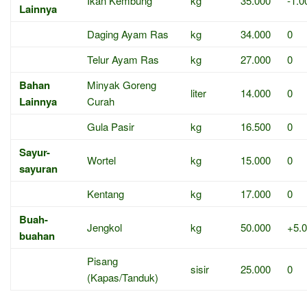
Ikan Kembung
kg
35.000
-1.0
Lainnya
Daging Ayam Ras
kg
34.000
0
Telur Ayam Ras
kg
27.000
0
Bahan
Minyak Goreng
liter
14.000
0
Lainnya
Curah
Gula Pasir
kg
16.500
0
Sayur-
Wortel
kg
15.000
0
sayuran
Kentang
kg
17.000
0
Buah-
Jengkol
kg
50.000
+5.
buahan
Pisang
sisir
25.000
0
(Kapas/Tanduk)