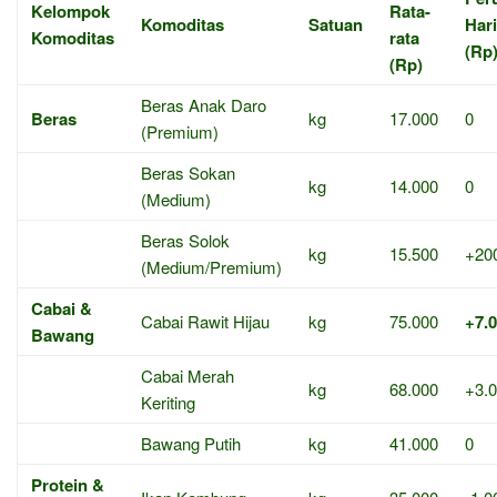
Kelompok
Rata-
Komoditas
Satuan
Har
Komoditas
rata
(Rp
(Rp)
Beras Anak Daro
Beras
kg
17.000
0
(Premium)
Beras Sokan
kg
14.000
0
(Medium)
Beras Solok
kg
15.500
+20
(Medium/Premium)
Cabai &
Cabai Rawit Hijau
kg
75.000
+7.
Bawang
Cabai Merah
kg
68.000
+3.
Keriting
Bawang Putih
kg
41.000
0
Protein &