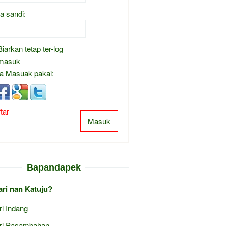
a sandi:
Biarkan tetap ter-log
masuk
a Masuak pakai:
tar
Masuk
Bapandapek
ari nan Katuju?
ri Indang
ri Pasambahan