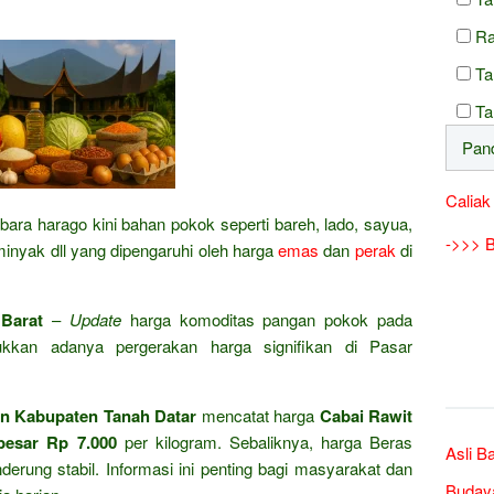
Ra
Ta
Ta
Caliak
bara harago kini bahan pokok seperti bareh, lado, sayua,
->>> B
 minyak dll yang dipengaruhi oleh harga
emas
dan
perak
di
Barat
–
Update
harga komoditas pangan pokok pada
kan adanya pergerakan harga signifikan di Pasar
n Kabupaten Tanah Datar
mencatat harga
Cabai Rawit
besar Rp 7.000
per kilogram. Sebaliknya, harga Beras
Asli B
rung stabil. Informasi ini penting bagi masyarakat dan
Buday