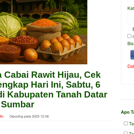
Kat
Bis
Daf
 Cabai Rawit Hijau, Cek
ngkap Hari Ini, Sabtu, 6
i Kabupaten Tanah Datar
Sumbar
Apo T
in
Diposting pada
2025-12-06
Ta
Ta