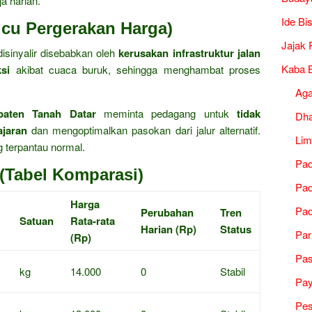
a harian.
Ide Bi
icu Pergerakan Harga)
Jajak 
disinyalir disebabkan oleh
kerusakan infrastruktur jalan
Kaba B
si
akibat cuaca buruk, sehingga menghambat proses
Ag
paten Tanah Datar
meminta pedagang untuk
tidak
Dh
ajaran
dan mengoptimalkan pasokan dari jalur alternatif.
Lim
g terpantau normal.
Pad
(Tabel Komparasi)
Pad
Harga
Pad
Perubahan
Tren
Satuan
Rata-rata
Harian (Rp)
Status
Par
(Rp)
Pa
kg
14.000
0
Stabil
Pa
Pes