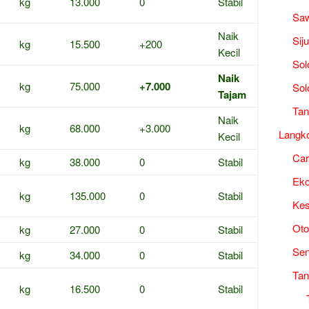
kg
13.000
0
Stabil
Saw
Naik
Sij
kg
15.500
+200
Kecil
Sol
Naik
kg
75.000
+7.000
Sol
Tajam
Tan
Naik
kg
68.000
+3.000
Langk
Kecil
Ca
kg
38.000
0
Stabil
Ek
kg
135.000
0
Stabil
Kes
Oto
kg
27.000
0
Stabil
Sen
kg
34.000
0
Stabil
Tan
kg
16.500
0
Stabil