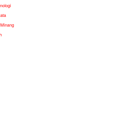
nologi
ata
 Minang
h