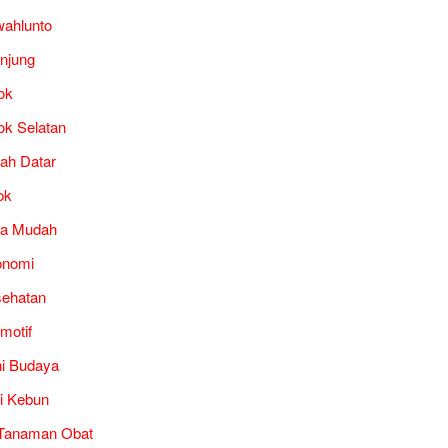
ahlunto
unjung
ok
ok Selatan
ah Datar
ok
ra Mudah
onomi
ehatan
motif
i Budaya
i Kebun
Tanaman Obat