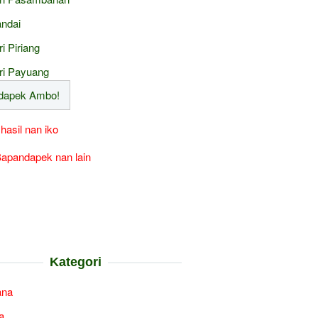
ndai
ri Piriang
ri Payuang
 hasil nan iko
apandapek nan lain
Kategori
ana
a