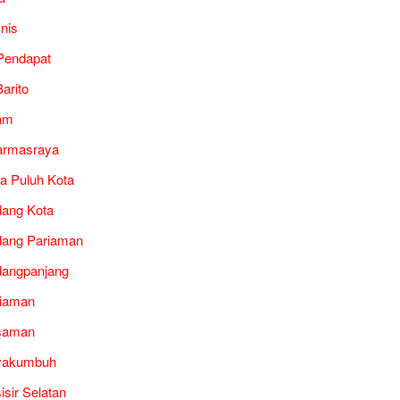
snis
Pendapat
arito
am
armasraya
a Puluh Kota
ang Kota
ang Pariaman
angpanjang
iaman
saman
yakumbuh
isir Selatan