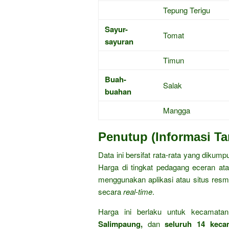
Tepung Terigu
Sayur-
Tomat
sayuran
Timun
Buah-
Salak
buahan
Mangga
Penutup (Informasi T
Data ini bersifat rata-rata yang dikump
Harga di tingkat pedagang eceran ata
menggunakan aplikasi atau situs res
secara
real-time
.
Harga ini berlaku untuk kecamat
Salimpaung,
dan
seluruh 14 keca