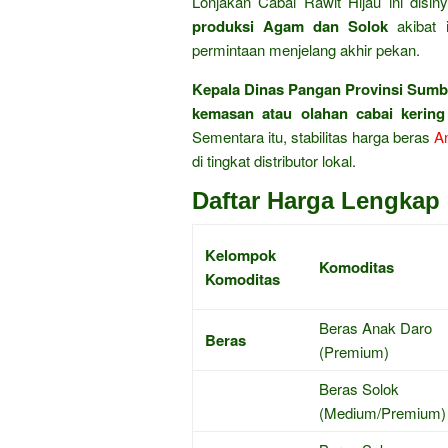
Lonjakan Cabai Rawit Hijau ini disin
produksi Agam dan Solok
akibat i
permintaan menjelang akhir pekan.
Kepala Dinas Pangan Provinsi Sumb
kemasan atau olahan cabai kerin
Sementara itu, stabilitas harga beras
A
di tingkat distributor lokal.
Daftar Harga Lengkap 
Kelompok
Komoditas
Komoditas
Beras Anak Daro
Beras
(Premium)
Beras Solok
(Medium/Premium)