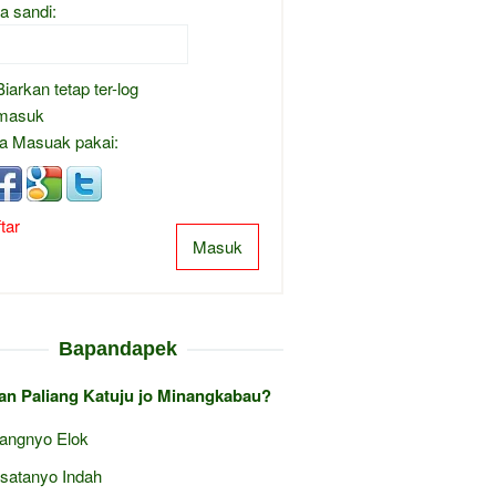
a sandi:
Biarkan tetap ter-log
masuk
a Masuak pakai:
tar
Masuk
Bapandapek
an Paliang Katuju jo Minangkabau?
angnyo Elok
satanyo Indah