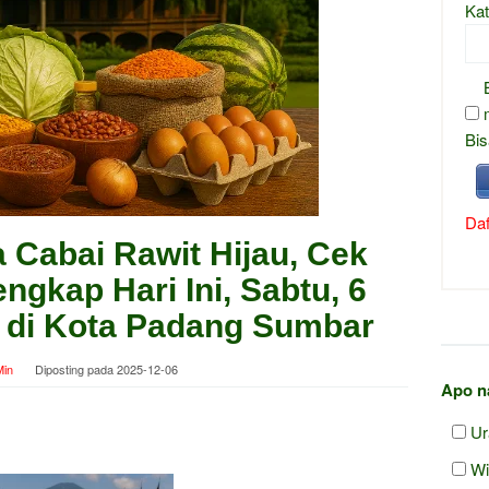
Kat
Bis
Daf
 Cabai Rawit Hijau, Cek
ngkap Hari Ini, Sabtu, 6
 di Kota Padang Sumbar
in
Diposting pada
2025-12-06
Apo n
Ur
Wi