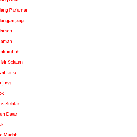
ang Pariaman
angpanjang
iaman
saman
yakumbuh
isir Selatan
ahlunto
unjung
ok
ok Selatan
ah Datar
ok
ra Mudah