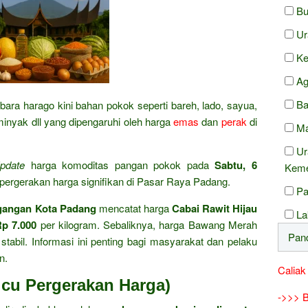
Bu
Ur
Ke
Ag
Ba
bara harago kini bahan pokok seperti bareh, lado, sayua,
 minyak dll yang dipengaruhi oleh harga
emas
dan
perak
di
Ma
Ur
pdate
harga komoditas pangan pokok pada
Sabtu, 6
Keme
ergerakan harga signifikan di Pasar Raya Padang.
Pa
gangan Kota Padang
mencatat harga
Cabai Rawit Hijau
La
Rp 7.000
per kilogram. Sebaliknya, harga Bawang Merah
abil. Informasi ini penting bagi masyarakat dan pelaku
n.
Caliak
icu Pergerakan Harga)
->>> B