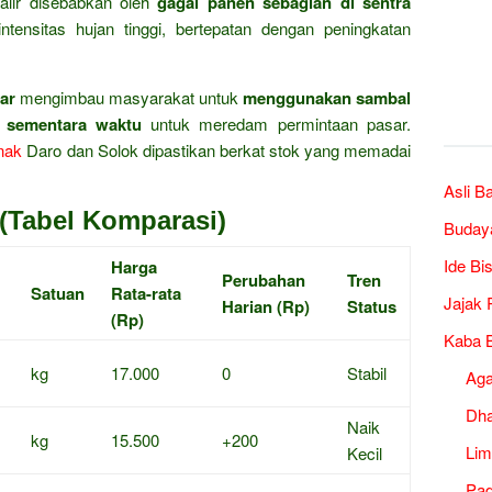
yalir disebabkan oleh
gagal panen sebagian di sentra
ntensitas hujan tinggi, bertepatan dengan peningkatan
ar
mengimbau masyarakat untuk
menggunakan sambal
g sementara waktu
untuk meredam permintaan pasar.
nak
Daro dan Solok dipastikan berkat stok yang memadai
Asli B
(Tabel Komparasi)
Buday
Ide Bi
Harga
Perubahan
Tren
Satuan
Rata-rata
Jajak 
Harian (Rp)
Status
(Rp)
Kaba B
kg
17.000
0
Stabil
Ag
Dh
Naik
kg
15.500
+200
Lim
Kecil
Pad