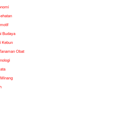
onomi
ehatan
motif
i Budaya
i Kebun
Tanaman Obat
nologi
ata
 Minang
h