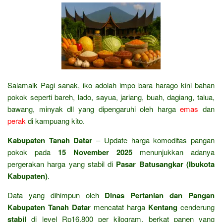
Salamaik Pagi sanak, iko adolah impo bara harago kini bahan
pokok seperti bareh, lado, sayua, jariang, buah, dagiang, talua,
bawang, minyak dll yang dipengaruhi oleh harga
emas
dan
perak
di kampuang kito.
Kabupaten Tanah Datar
– Update harga komoditas pangan
pokok pada
15 November 2025
menunjukkan adanya
pergerakan harga yang stabil di
Pasar Batusangkar (Ibukota
Kabupaten)
.
Data yang dihimpun oleh
Dinas Pertanian dan Pangan
Kabupaten Tanah Datar
mencatat harga
Kentang
cenderung
stabil
di level Rp16.
800 per kilogram,
berkat panen yang