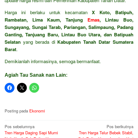
update
harga resmi dari Pemerintah Kabupaten Tanah Datar.
Harga ini berlaku untuk kecamatan
X Koto, Batipuh,
Rambatan, Lima Kaum, Tanjung
Emas
, Lintau Buo,
Sungayang, Sungai Tarab, Pariangan, Salimpaung, Padang
Ganting, Tanjuang Baru, Lintau Buo Utara, dan Batipuah
Selatan
yang berada di
Kabupaten Tanah Datar Sumatera
Barat
.
Demikianlah informasinya, semoga bermanfaat.
Agiah Tau Sanak nan Lain:
Posting pada
Ekonomi
Navigasi
Pos sebelumnya
Pos berikutnya
Tren Harga Daging Sapi Murni
Tren Harga Telur Bebek Stabil,
pos