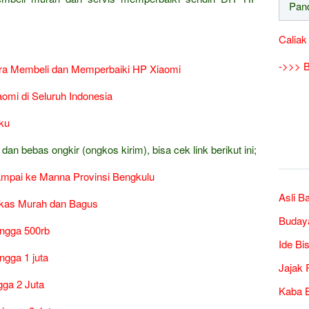
Caliak
->>> B
ara Membeli dan Memperbaiki HP Xiaomi
aomi di Seluruh Indonesia
aku
n bebas ongkir (ongkos kirim), bisa cek link berikut ini;
mpai ke Manna Provinsi Bengkulu
Asli B
ekas Murah dan Bagus
Buday
ingga 500rb
Ide Bi
ngga 1 juta
Jajak 
gga 2 Juta
Kaba B