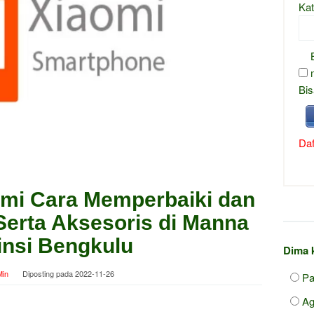
Kat
Bis
Daf
mi Cara Memperbaiki dan
erta Aksesoris di Manna
insi Bengkulu
Dima 
in
Diposting pada
2022-11-26
Pa
A