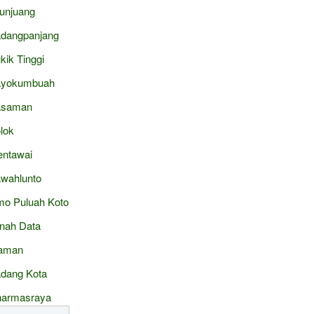
junjuang
dangpanjang
kik Tinggi
ayokumbuah
asaman
lok
ntawai
wahlunto
mo Puluah Koto
nah Data
aman
dang Kota
armasraya