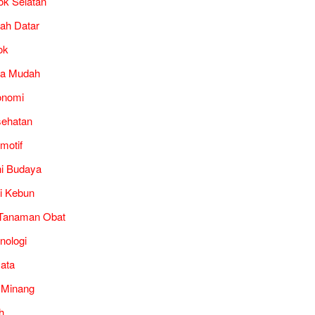
ok Selatan
ah Datar
ok
ra Mudah
onomi
ehatan
motif
i Budaya
i Kebun
Tanaman Obat
nologi
ata
 Minang
h