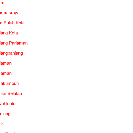
am
armasraya
a Puluh Kota
ang Kota
ang Pariaman
angpanjang
iaman
saman
yakumbuh
isir Selatan
ahlunto
unjung
ok