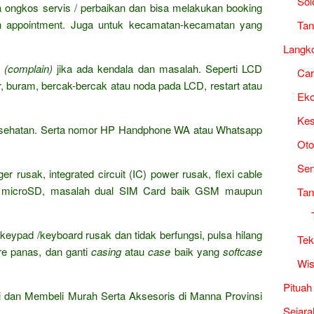
Sol
ya ongkos servis / perbaikan dan bisa melakukan booking
n appointment. Juga untuk kecamatan-kecamatan yang
Tan
Langk
n
(complain)
jika ada kendala dan masalah. Seperti LCD
Ca
r, buram, bercak-bercak atau noda pada LCD, restart atau
Ek
Kes
 kesehatan. Serta nomor HP Handphone WA atau Whatsapp
Oto
Sen
r rusak, integrated circuit (IC) power rusak, flexi cable
y microSD, masalah dual SIM Card baik GSM maupun
Tan
keypad /keyboard rusak dan tidak berfungsi, pulsa hilang
Tek
ere panas, dan ganti
casing
atau
case
baik yang
softcase
Wis
Pituah
 dan Membeli Murah Serta Aksesoris di Manna Provinsi
Sejara