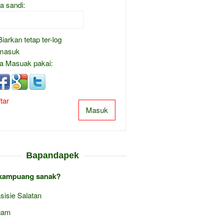
a sandi:
Biarkan tetap ter-log
masuk
a Masuak pakai:
tar
Masuk
Bapandapek
kampuang sanak?
sisie Salatan
gam