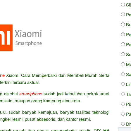
Si
Pa
Bu
P
P
So
Me
Sa
ne
Xiaomi Cara Memperbaiki dan Membeli Murah Serta
rkini terbaru aktual.
Li
ng disebut
smartphone
sudah jadi kebutuhan pokok umat
Ta
 miskin, maupun orang kampung atau kota.
Pi
lu, sudah banyak kemajuan, banyak fasilitas teknologi
Pa
engkel resmi, pusat aksesoris, dan kantor resmi.
Dh
embeli murah dan servis memperbaiki sendiri DIY HP