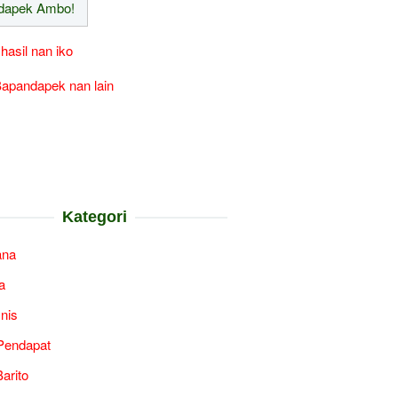
 hasil nan iko
apandapek nan lain
Kategori
ana
a
snis
Pendapat
arito