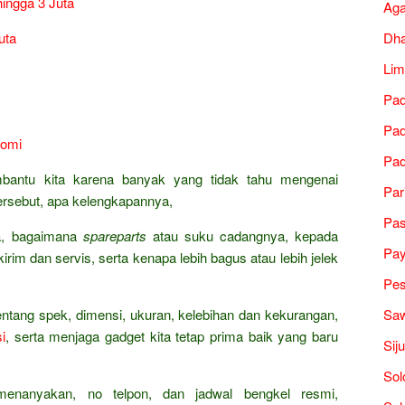
ingga 3 Juta
Ag
Dh
uta
Lim
Pad
Pad
aomi
Pad
bantu kita karena banyak yang tidak tahu mengenai
Par
rsebut, apa kelengkapannya,
Pa
ia, bagaimana
spareparts
atau suku cadangnya, kepada
Pa
irim dan servis, serta kenapa lebih bagus atau lebih jelek
Pes
Saw
entang spek, dimensi, ukuran, kelebihan dan kekurangan,
i
, serta menjaga gadget kita tetap prima baik yang baru
Sij
Sol
 menanyakan, no telpon, dan jadwal bengkel resmi,