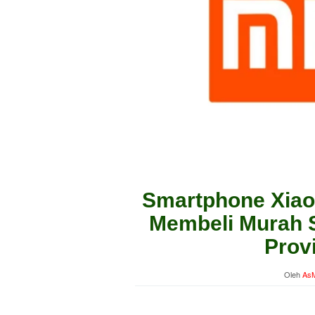
Smartphone Xiao
Membeli Murah S
Prov
Oleh
AsM