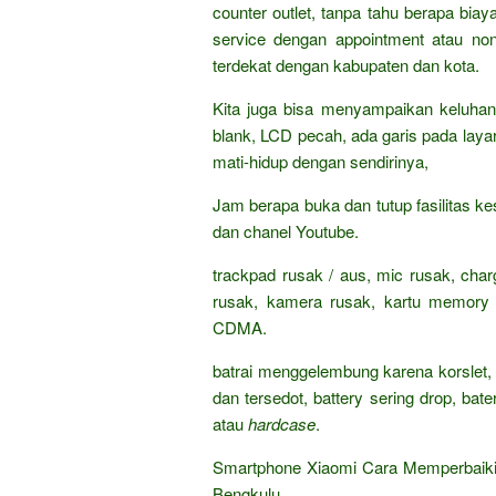
counter outlet, tanpa tahu berapa bia
service dengan appointment atau no
terdekat dengan kabupaten dan kota.
Kita juga bisa menyampaikan keluha
blank, LCD pecah, ada garis pada laya
mati-hidup dengan sendirinya,
Jam berapa buka dan tutup fasilitas
dan chanel Youtube.
trackpad rusak / aus, mic rusak, charge
rusak, kamera rusak, kartu memor
CDMA.
batrai menggelembung karena korslet, 
dan tersedot, battery sering drop, bat
atau
hardcase
.
Smartphone Xiaomi Cara Memperbaiki
Bengkulu