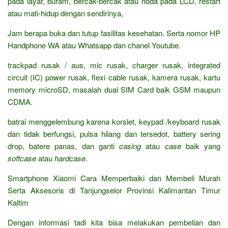
pada layar, buram, bercak-bercak atau noda pada LCD, restart
atau mati-hidup dengan sendirinya,
Jam berapa buka dan tutup fasilitas kesehatan. Serta nomor HP
Handphone WA atau Whatsapp dan chanel Youtube.
trackpad rusak / aus, mic rusak, charger rusak, integrated
circuit (IC) power rusak, flexi cable rusak, kamera rusak, kartu
memory microSD, masalah dual SIM Card baik GSM maupun
CDMA.
batrai menggelembung karena korslet, keypad /keyboard rusak
dan tidak berfungsi, pulsa hilang dan tersedot, battery sering
drop, batere panas, dan ganti
casing
atau
case
baik yang
softcase
atau
hardcase
.
Smartphone Xiaomi Cara Memperbaiki dan Membeli Murah
Serta Aksesoris di Tanjungselor Provinsi Kalimantan Timur
Kaltim
Dengan informasi tadi kita bisa melakukan pembelian dan