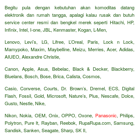
Begitu pula dengan kebutuhan akan komoditas datang
elektronik dan rumah tangga, apalagi kalau rusak dan butuh
service center resmi dan bengkel merek seperti Hitachi, HP,
Infinix, Intel, I-one, JBL, Kenmaster, Kogan, L-Men,
Lenovo, Levi’s, LG, Lifree, L’Oreal, Paris, Lock n Lock,
Mamypoko, Maxim, Maybelline, Meizu, Merries, Acer, Adidas,
AIUEO, Alexandre Christie,
Canon, Apple, Asus, Bebelac, Black & Decker, Blackberry,
Bluelans, Bosch, Bose, Brica, Calista, Cosmos,
Casio, Converse, Courts, Dr. Brown’s, Dremel, ECS, Digital
Flash, Fossil, Gold, Microsoft, Nature’s, Plus, Nescafe, Dolce,
Gusto, Nestle, Nike,
Nikon, Nokia, OEM, Onix, OPPO, Oxone,
Panasonic
, Philips,
Polytron, Pure It, Rayban, Reebok, RupaRupa.com, Samsung,
Sandisk, Sanken, Seagate, Sharp, SK II,