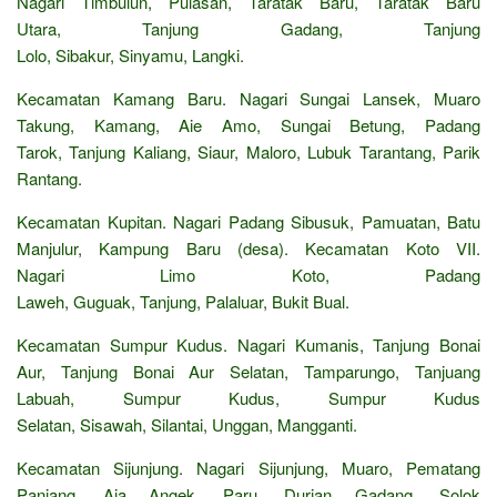
Nagari Timbulun, Pulasan, Taratak Baru, Taratak Baru
Utara, Tanjung Gadang, Tanjung
Lolo, Sibakur, Sinyamu, Langki.
Kecamatan Kamang Baru. Nagari Sungai Lansek, Muaro
Takung, Kamang, Aie Amo, Sungai Betung, Padang
Tarok, Tanjung Kaliang, Siaur, Maloro, Lubuk Tarantang, Parik
Rantang.
Kecamatan Kupitan. Nagari Padang Sibusuk, Pamuatan, Batu
Manjulur, Kampung Baru (desa). Kecamatan Koto VII.
Nagari Limo Koto, Padang
Laweh, Guguak, Tanjung, Palaluar, Bukit Bual.
Kecamatan Sumpur Kudus. Nagari Kumanis, Tanjung Bonai
Aur, Tanjung Bonai Aur Selatan, Tamparungo, Tanjuang
Labuah, Sumpur Kudus, Sumpur Kudus
Selatan, Sisawah, Silantai, Unggan, Mangganti.
Kecamatan Sijunjung. Nagari Sijunjung, Muaro, Pematang
Panjang, Aia Angek, Paru, Durian Gadang, Solok