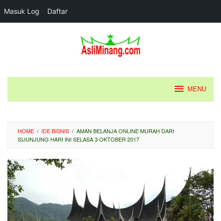
Masuk Log
Daftar
Loncat
ke
konten
MENU
HOME
/
IDE BISNIS
/
AMAN BELANJA ONLINE MURAH DARI
SIJUNJUNG HARI INI SELASA 3 OKTOBER 2017