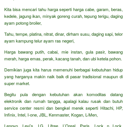
Kita bisa mencari tahu harga seperti harga cabe, garam, beras,
kedele, jagung ikan, minyak goreng curah, tepung terigu, daging
ayam potong broiler,
Tahu, tempe, platina, nitrat, dinar, dirham susu, daging sapi, telor
ayam kampung telur ayam ras negeri,
Harga bawang putih, cabai, mie instan, gula pasir, bawang
merah, harga emas, perak, kacang tanah, dan ubi ketela pohon.
Demikian juga kita harus memenuhi berbagai kebutuhan hidup
yang harganya makin naik baik di pasar tradisional maupun di
super market.
Begitu pula dengan kebutuhan akan komoditas datang
elektronik dan rumah tangga, apalagi kalau rusak dan butuh
service center resmi dan bengkel merek seperti Hitachi, HP,
Infinix, Intel, I-one, JBL, Kenmaster, Kogan, L-Men,
Lenovo, Levi’s, LG, Lifree, L’Oreal, Paris, Lock n Lock,