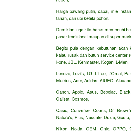
Harga bawang putih, cabai, mie insta
tanah, dan ubi ketela pohon.
Demikian juga kita harus memenuhi be
pasar tradisional maupun di super mark
Begitu pula dengan kebutuhan akan k
kalau rusak dan butuh service center re
I-one, JBL, Kenmaster, Kogan, L-Men,
Lenovo, Levi’s, LG, Lifree, L’Oreal, 
Merries, Acer, Adidas, AIUEO, Alexandr
Canon, Apple, Asus, Bebelac, Black
Calista, Cosmos,
Casio, Converse, Courts, Dr. Brown’s
Nature’s, Plus, Nescafe, Dolce, Gusto, 
Nikon, Nokia, OEM, Onix, OPPO,