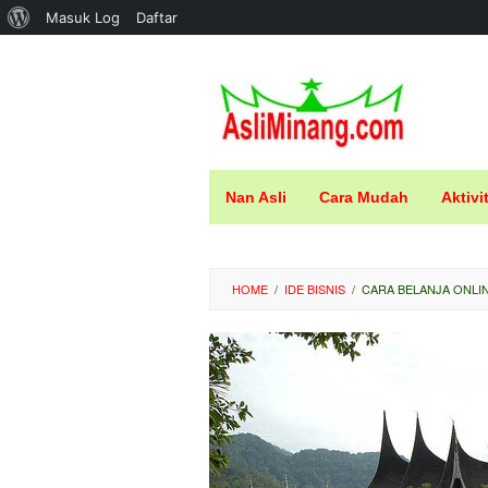
Tentang
Masuk Log
Daftar
Loncat
WordPress
ke
konten
Nan Asli
Cara Mudah
Aktivi
HOME
/
IDE BISNIS
/
CARA BELANJA ONLIN