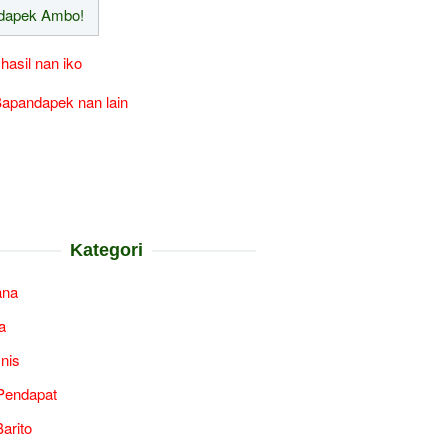
 hasil nan iko
apandapek nan lain
Kategori
ana
a
snis
Pendapat
arito