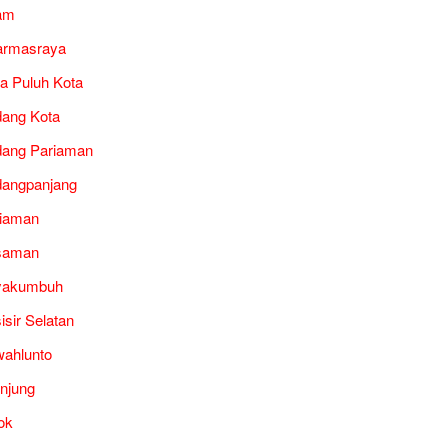
am
armasraya
a Puluh Kota
ang Kota
ang Pariaman
angpanjang
iaman
saman
yakumbuh
isir Selatan
ahlunto
unjung
ok