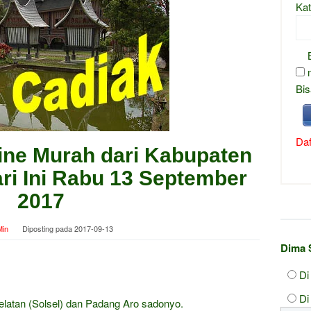
Kat
Bis
Daf
ine Murah dari Kabupaten
ri Ini Rabu 13 September
2017
in
Diposting pada
2017-09-13
Dima 
Di
Di
elatan (Solsel) dan Padang Aro sadonyo.