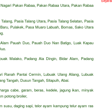
Sejara
. Nagari Pakan Rabaa, Pakan Rabaa Utara, Pakan Rabaa
Talang, Pasia Talang Utara, Pasia Talang Selatan, Pasia
o Baru, Pulakek, Pasa Muaro Labuah, Bomas, Sako Utara
ng.
 Alam Pauah Duo, Pauah Duo Nan Batigo, Luak Kapau
Duo.
buak Malako, Padang Aia Dingin, Bidar Alam, Padang
ri Ranah Pantai Cermin, Lubuak Ulang Aliang, Lubuak
iang Tangah, Dusun Tangah, Sitapuih, Abai.
 harga cabe, garam, beras, kedele, jagung ikan, minyak
m potong broiler,
rham susu, daging sapi, telor ayam kampung telur ayam ras