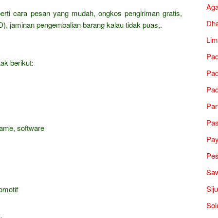
Ag
erti cara pesan yang mudah, ongkos pengiriman gratis,
Dh
), jaminan pengembalian barang kalau tidak puas,.
Lim
Pad
ak berikut:
Pad
Pad
Par
Pa
game, software
Pa
Pes
Saw
Sij
omotif
Sol