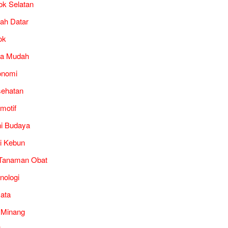
ok Selatan
ah Datar
ok
ra Mudah
onomi
ehatan
motif
i Budaya
i Kebun
Tanaman Obat
nologi
ata
 Minang