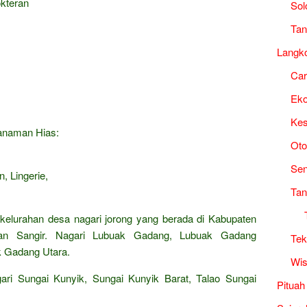
okteran
Sol
Tan
Langk
Ca
Ek
Kes
Tanaman Hias:
Oto
Sen
, Lingerie,
Tan
 kelurahan desa nagari jorong yang berada di Kabupaten
tan Sangir. Nagari Lubuak Gadang, Lubuak Gadang
Tek
k Gadang Utara.
Wis
ari Sungai Kunyik, Sungai Kunyik Barat, Talao Sungai
Pituah