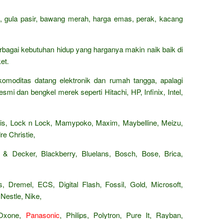
n, gula pasir, bawang merah, harga emas, perak, kacang
rbagai kebutuhan hidup yang harganya makin naik baik di
et.
omoditas datang elektronik dan rumah tangga, apalagi
smi dan bengkel merek seperti Hitachi, HP, Infinix, Intel,
Paris, Lock n Lock, Mamypoko, Maxim, Maybelline, Meizu,
e Christie,
 & Decker, Blackberry, Bluelans, Bosch, Bose, Brica,
, Dremel, ECS, Digital Flash, Fossil, Gold, Microsoft,
Nestle, Nike,
 Oxone,
Panasonic
, Philips, Polytron, Pure It, Rayban,