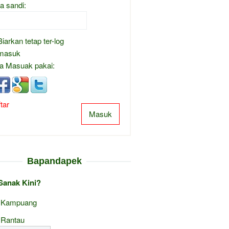
a sandi:
Biarkan tetap ter-log
masuk
a Masuak pakai:
tar
Masuk
Bapandapek
Sanak Kini?
 Kampuang
 Rantau