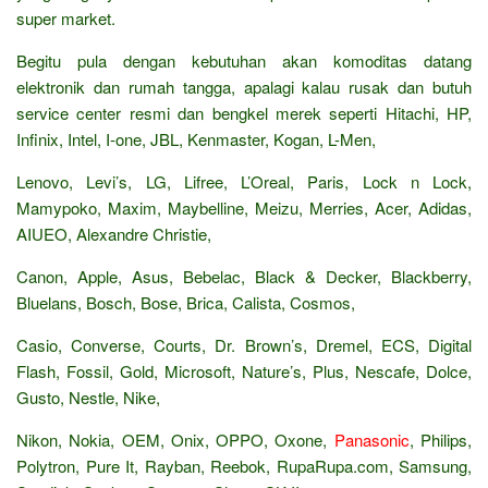
super market.
Begitu pula dengan kebutuhan akan komoditas datang
elektronik dan rumah tangga, apalagi kalau rusak dan butuh
service center resmi dan bengkel merek seperti Hitachi, HP,
Infinix, Intel, I-one, JBL, Kenmaster, Kogan, L-Men,
Lenovo, Levi’s, LG, Lifree, L’Oreal, Paris, Lock n Lock,
Mamypoko, Maxim, Maybelline, Meizu, Merries, Acer, Adidas,
AIUEO, Alexandre Christie,
Canon, Apple, Asus, Bebelac, Black & Decker, Blackberry,
Bluelans, Bosch, Bose, Brica, Calista, Cosmos,
Casio, Converse, Courts, Dr. Brown’s, Dremel, ECS, Digital
Flash, Fossil, Gold, Microsoft, Nature’s, Plus, Nescafe, Dolce,
Gusto, Nestle, Nike,
Nikon, Nokia, OEM, Onix, OPPO, Oxone,
Panasonic
, Philips,
Polytron, Pure It, Rayban, Reebok, RupaRupa.com, Samsung,