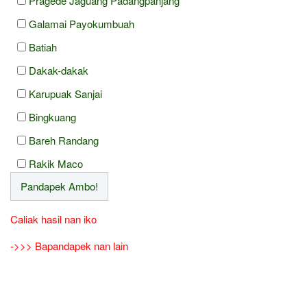
Pragede Jaguang Padangpanjang
Galamai Payokumbuah
Batiah
Dakak-dakak
Karupuak Sanjai
Bingkuang
Bareh Randang
Rakik Maco
Caliak hasil nan iko
->>> Bapandapek nan lain