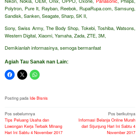
Nikon, Nokia, OEM, Onix, OPPO, Oxone,
Panasonic
, Philips,
Polytron, Pure It, Rayban, Reebok, RupaRupa.com, Samsung,
Sandisk, Sanken, Seagate, Sharp, SK II,
Sony, Swiss Army, The Body Shop, Tokebi, Toshiba, Watsons,
Western Digital, Xiaomi, Yamaha, Zada, ZTE, 3M,
Demikianlah informasinya, semoga bermanfaat
Agiah Tau Sanak nan Lain:
Posting pada
Ide Bisnis
Navigasi
Pos sebelumnya
Pos berikutnya
Tips Peluang Usaha dan
Informasi Belanja Online Murah
pos
Lowongan Kerja Terbaik Minang
dari Sijunjung Hari Ini Sabtu 4
Hari Ini Sabtu 4 November 2017
November 2017