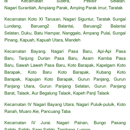
di Kecamatan Sutera, Pesisir Selatan.
Nagari Surantiah, Ampiang Parak, Amping Parak imur, Taratak
Kecamatan Koto XI Tarusan. Nagari Siguntur, Taratak Sungai
Lundang, Baruang2 Balantai, Baruang2 Balantai
Selatan, Duku, Batu Hampar, Nanggalo, Ampang Pulai, Sungai
Pinang, Kapuah, Kapuah Utara, Mandeh
Kecamatan Bayang. Nagari Pasa Baru, Api-Api Pasa
Baru, Tanjung Durian Pasa Baru, Asam Kamba Pasa
Baru, Sawah Laweh Pasa Baru, Koto Barapak, Kapelgam Koto
Barapak, Koto Baru Koto Barapak, Kubang Koto
Barapak, Kapujan Koto Barapak, Gurun Panjang, Gurun
Panjang Utara, Gurun Panjang Selatan, Gurun Panjang
Barat, Talaok, Aur Begalung Talaok, Kapeh Panji Talaok
Kecamatan IV Nagari Bayang Utara. Nagari Puluik-puluik, Koto
Ranah, Muaro Aie, Pancuang Taba
Kecamatan IV Jurai. Nagari Painan, Bungo Pasang
Salido, Salido, Sago Salido, Tambang, Lumpo