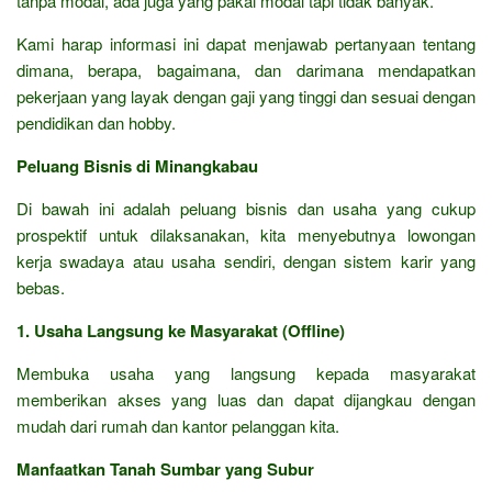
tanpa modal, ada juga yang pakai modal tapi tidak banyak.
Kami harap informasi ini dapat menjawab pertanyaan tentang
dimana, berapa, bagaimana, dan darimana mendapatkan
pekerjaan yang layak dengan gaji yang tinggi dan sesuai dengan
pendidikan dan hobby.
Peluang Bisnis di Minangkabau
Di bawah ini adalah peluang bisnis dan usaha yang cukup
prospektif untuk dilaksanakan, kita menyebutnya lowongan
kerja swadaya atau usaha sendiri, dengan sistem karir yang
bebas.
1. Usaha Langsung ke Masyarakat (Offline)
Membuka usaha yang langsung kepada masyarakat
memberikan akses yang luas dan dapat dijangkau dengan
mudah dari rumah dan kantor pelanggan kita.
Manfaatkan Tanah Sumbar yang Subur