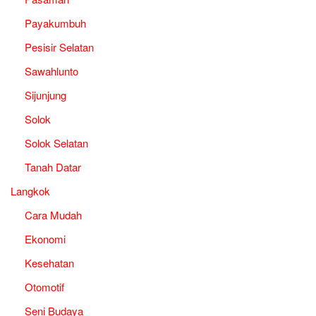
Payakumbuh
Pesisir Selatan
Sawahlunto
Sijunjung
Solok
Solok Selatan
Tanah Datar
Langkok
Cara Mudah
Ekonomi
Kesehatan
Otomotif
Seni Budaya