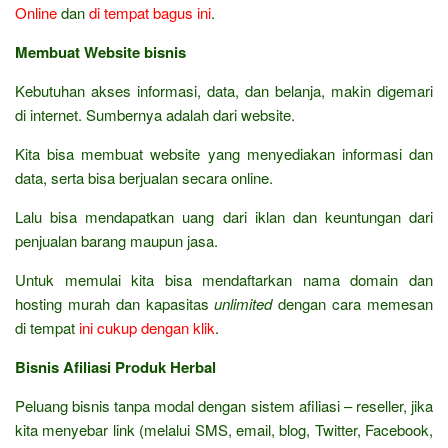
Online
dan
di tempat bagus ini
.
Membuat Website bisnis
Kebutuhan akses informasi, data, dan belanja, makin digemari
di internet. Sumbernya adalah dari website.
Kita bisa membuat website yang menyediakan informasi dan
data, serta bisa berjualan secara online.
Lalu bisa mendapatkan uang dari iklan dan keuntungan dari
penjualan barang maupun jasa.
Untuk memulai kita bisa mendaftarkan nama domain dan
hosting murah dan kapasitas
unlimited
dengan cara memesan
di tempat
ini cukup dengan klik
.
Bisnis Afiliasi Produk Herbal
Peluang bisnis tanpa modal dengan sistem afiliasi – reseller, jika
kita menyebar link (melalui SMS, email, blog, Twitter, Facebook,