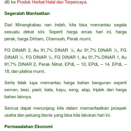
dll) ke
Produk Herbal Halal dan Terpercaya
.
Segeralah Manfaatkan
Dari Minangkabau nan indah, kita bisa memantau segala
sesuatu dekat sini. Seperti harga emas hari ini, harga
perak, harga Dirham, Chamsah, Perak murni,
FG DINAR 2, Au 91,7% DINAR ¼, Au 91,7% DINAR ½, FG
DINAR ¼, FG DINAR ½, FG DINAR 1, Au 91,7% DINAR 1, Au
91,7% DINAR 2, Perak Nitrat, EPdL – 10, EPdL – 14, EPdL –
18, dan platina murni.
Serta tidak lupa memantau harga bahan bangunan seperti
semen, besi, pasir, bata, kayu, seng, atap, triplek dan harga
bahan lainnya.
Semua dapat menunjang kita dalam memanfaatkan prospek
usaha dan peluang bisnis yang bisa kita lakukan hari ini.
Permasalahan Ekonomi