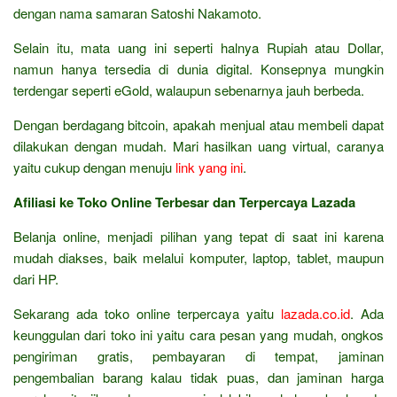
dengan nama samaran Satoshi Nakamoto.
Selain itu, mata uang ini seperti halnya Rupiah atau Dollar,
namun hanya tersedia di dunia digital. Konsepnya mungkin
terdengar seperti eGold, walaupun sebenarnya jauh berbeda.
Dengan berdagang bitcoin, apakah menjual atau membeli dapat
dilakukan dengan mudah. Mari hasilkan uang virtual, caranya
yaitu cukup dengan menuju
link yang ini
.
Afiliasi ke Toko Online Terbesar dan Terpercaya Lazada
Belanja online, menjadi pilihan yang tepat di saat ini karena
mudah diakses, baik melalui komputer, laptop, tablet, maupun
dari HP.
Sekarang ada toko online terpercaya yaitu
lazada.co.id
. Ada
keunggulan dari toko ini yaitu cara pesan yang mudah, ongkos
pengiriman gratis, pembayaran di tempat, jaminan
pengembalian barang kalau tidak puas, dan jaminan harga