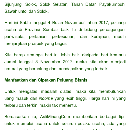
Sijunjung, Solok, Solok Selatan, Tanah Datar, Payakumbuh,
Sawahlunto, dan Solok.
Hari ini Sabtu tanggal 4 Bulan November tahun 2017, peluang
usaha di Provinsi Sumbar baik itu di bidang perdagangan,
pariwisata, pertanian, perkebunan, dan kerajinan, masih
menjanjikan prospek yang bagus
Kita harap semoga hari ini lebih baik daripada hari kemarin
Jumat tanggal 3 November 2017, maka kita akan menjadi
ummat yang beruntung dan mendapatkan yang terbaik.
Manfaatkan dan Ciptakan Peluang Bisnis
Untuk mengatasi masalah diatas, maka kita membutuhkan
uang masuk dan
income
yang lebih tinggi. Harga hari ini yang
terbaru dan terkini makin tak menentu.
Berdasarkan itu, AsliMinangCom memberikan berbagai tips
untuk memulai usaha untuk seluruh pelaku usaha, ada yang