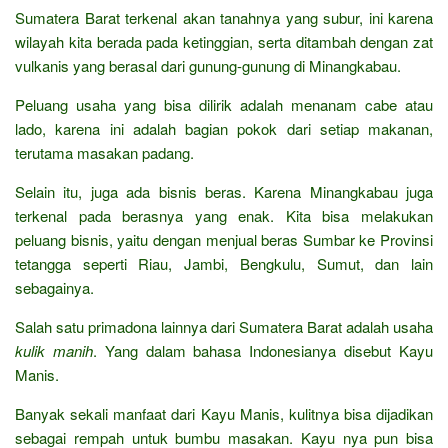
Sumatera Barat terkenal akan tanahnya yang subur, ini karena
wilayah kita berada pada ketinggian, serta ditambah dengan zat
vulkanis yang berasal dari gunung-gunung di Minangkabau.
Peluang usaha yang bisa dilirik adalah menanam cabe atau
lado, karena ini adalah bagian pokok dari setiap makanan,
terutama masakan padang.
Selain itu, juga ada bisnis beras. Karena Minangkabau juga
terkenal pada berasnya yang enak. Kita bisa melakukan
peluang bisnis, yaitu dengan menjual beras Sumbar ke Provinsi
tetangga seperti Riau, Jambi, Bengkulu, Sumut, dan lain
sebagainya.
Salah satu primadona lainnya dari Sumatera Barat adalah usaha
kulik manih
. Yang dalam bahasa Indonesianya disebut Kayu
Manis.
Banyak sekali manfaat dari Kayu Manis, kulitnya bisa dijadikan
sebagai rempah untuk bumbu masakan. Kayu nya pun bisa