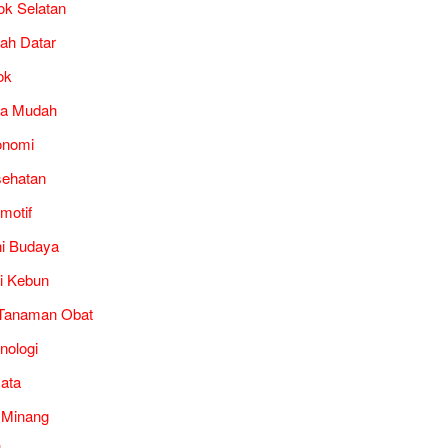
ok Selatan
ah Datar
ok
ra Mudah
onomi
ehatan
motif
i Budaya
i Kebun
Tanaman Obat
nologi
ata
 Minang