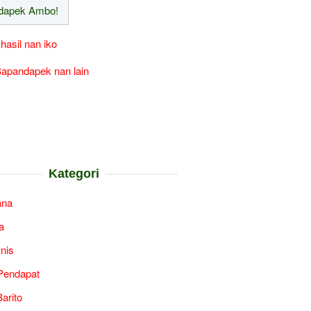
 hasil nan iko
apandapek nan lain
Kategori
ana
a
snis
Pendapat
arito