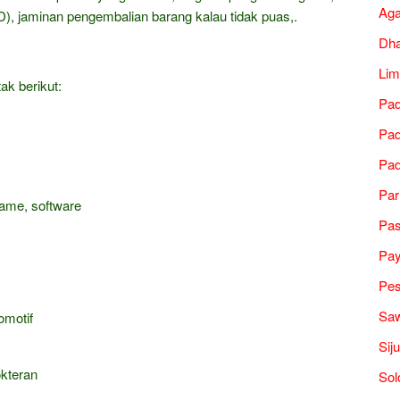
Ag
), jaminan pengembalian barang kalau tidak puas,.
Dh
Lim
ak berikut:
Pad
Pad
Pad
Par
game, software
Pa
Pa
Pes
Saw
omotif
Sij
okteran
Sol