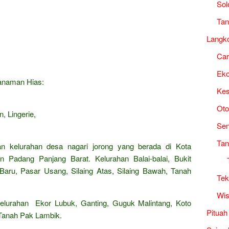
Sol
Tan
Langk
Ca
Ek
Tanaman Hias:
Kes
Oto
, Lingerie,
Sen
Tan
an kelurahan desa nagari jorong yang berada di Kota
n Padang Panjang Barat. Kelurahan Balai-balai, Bukit
aru, Pasar Usang, Silaing Atas, Silaing Bawah, Tanah
Tek
Wis
lurahan Ekor Lubuk, Ganting, Guguk Malintang, Koto
Pituah
 Tanah Pak Lambik.