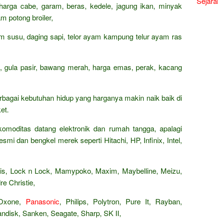
Sejara
 harga cabe, garam, beras, kedele, jagung ikan, minyak
m potong broiler,
rham susu, daging sapi, telor ayam kampung telur ayam ras
n, gula pasir, bawang merah, harga emas, perak, kacang
rbagai kebutuhan hidup yang harganya makin naik baik di
et.
omoditas datang elektronik dan rumah tangga, apalagi
smi dan bengkel merek seperti Hitachi, HP, Infinix, Intel,
Paris, Lock n Lock, Mamypoko, Maxim, Maybelline, Meizu,
e Christie,
 Oxone,
Panasonic
, Philips, Polytron, Pure It, Rayban,
isk, Sanken, Seagate, Sharp, SK II,