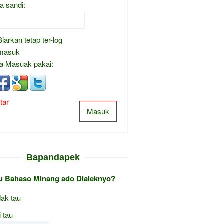
a sandi:
Biarkan tetap ter-log
masuk
a Masuak pakai:
tar
Masuk
Bapandapek
au Bahaso Minang ado Dialeknyo?
ak tau
i tau