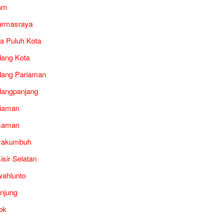
am
armasraya
a Puluh Kota
ang Kota
ang Pariaman
angpanjang
iaman
saman
yakumbuh
isir Selatan
ahlunto
unjung
ok