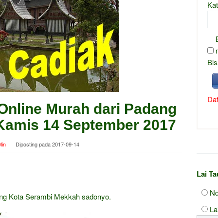
Kat
Bis
Daf
Online Murah dari Padang
 Kamis 14 September 2017
in
Diposting pada
2017-09-14
Lai T
Nd
ang Kota Serambi Mekkah sadonyo.
La