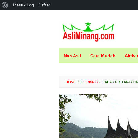
Tentang
Masuk Log
Daftar
Loncat
WordPress
ke
konten
Nan Asli
Cara Mudah
Aktivi
HOME
/
IDE BISNIS
/
RAHASIA BELANJA ON