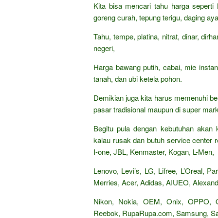
Kita bisa mencari tahu harga seperti
goreng curah, tepung terigu, daging aya
Tahu, tempe, platina, nitrat, dinar, di
negeri,
Harga bawang putih, cabai, mie insta
tanah, dan ubi ketela pohon.
Demikian juga kita harus memenuhi be
pasar tradisional maupun di super mark
Begitu pula dengan kebutuhan akan k
kalau rusak dan butuh service center re
I-one, JBL, Kenmaster, Kogan, L-Men,
Lenovo, Levi’s, LG, Lifree, L’Oreal, 
Merries, Acer, Adidas, AIUEO, Alexandr
Nikon, Nokia, OEM, Onix, OPPO,
Reebok, RupaRupa.com, Samsung, Sand