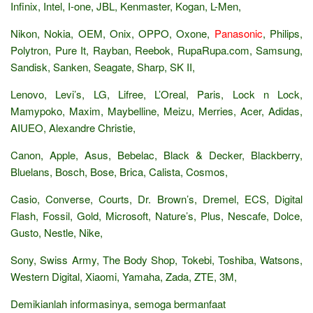
Infinix, Intel, I-one, JBL, Kenmaster, Kogan, L-Men,
Nikon, Nokia, OEM, Onix, OPPO, Oxone,
Panasonic
, Philips,
Polytron, Pure It, Rayban, Reebok, RupaRupa.com, Samsung,
Sandisk, Sanken, Seagate, Sharp, SK II,
Lenovo, Levi’s, LG, Lifree, L’Oreal, Paris, Lock n Lock,
Mamypoko, Maxim, Maybelline, Meizu, Merries, Acer, Adidas,
AIUEO, Alexandre Christie,
Canon, Apple, Asus, Bebelac, Black & Decker, Blackberry,
Bluelans, Bosch, Bose, Brica, Calista, Cosmos,
Casio, Converse, Courts, Dr. Brown’s, Dremel, ECS, Digital
Flash, Fossil, Gold, Microsoft, Nature’s, Plus, Nescafe, Dolce,
Gusto, Nestle, Nike,
Sony, Swiss Army, The Body Shop, Tokebi, Toshiba, Watsons,
Western Digital, Xiaomi, Yamaha, Zada, ZTE, 3M,
Demikianlah informasinya, semoga bermanfaat