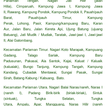
Pariaman Tengah. Nagari Jati Hilir (jalan
Hilia), Cimparuah, Kampung Jawa I, Kampung Jawa
II, Rawang, Kampung Pondok, Kampung Pondok II, Pauah/pauh
Barat, Pauah/pauh Timur, Kampung
Perak, Lohong, Pasir, Kampung/kampuang Baru, Karan
Aur, Jalan Baru, Jalan Kereta Api, Ujung Batung (ujuang
Batuang), Jati Mudik / Mudiak, Taratak, Jawi-jawi I, Jawi-jawi
II, Alai Galombang.
Kecamatan Pariaman Timur. Nagari Koto Marapak, Kampuang
Gadang, Talago Sariak, Kampung Baru
Padusunan, Pakasai, Aia Santok, Kajai, Kaluat / Kaluaik
(kaluaiak), Bungo Tanjung, Kampung Tangah, Kampung
Kandang, Cubadak Mentawai, Sungai Pasak, Sungai
Sirah, Batang Kabung / Kabuang, Bato.
Kecamatan Pariaman Utara. Nagari Balai Naras/nareh, Naras I
(nareh I), Padang Birik-birik (biriak-biriak), Sintuk
(sintuak), Tungka Selatan, Tungka
Utara, Ampalu, Apar, Mangguang, Naras Hilir (nareh