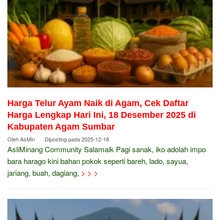
Harga Telur Ayam Naik di Agam, Cek Daftar
Harga Lengkap Hari Ini, 18 Desember 2025 di
Kabupaten Agam Sumbar
Oleh
AsMin
Diposting pada
2025-12-18
AsliMinang Community Salamaik Pagi sanak, iko adolah impo
bara harago kini bahan pokok seperti bareh, lado, sayua,
jariang, buah, dagiang,
> > >