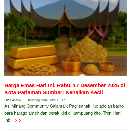
Harga Emas Hari Ini, Rabu, 17 Desember 2025 di
Kota Pariaman Sumbar: Kenaikan Kecil
Oleh
AsMin
Diposting pada
2025-12-17
AsliMinang Community Salamaik Pagi sanak, iko adolah barito
bara harago ameh dan perak kini di kampuang kito. Tren Hari
Ini:
> > >