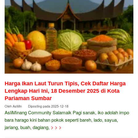
Harga Ikan Laut Turun Tipis, Cek Daftar Harga
Lengkap Hari Ini, 18 Desember 2025 di Kota
Pariaman Sumbar
Oleh
AsMin
Diposting pada
2025-12-18
AsliMinang Community Salamaik Pagi sanak, iko adolah impo
bara harago kini bahan pokok seperti bareh, lado, sayua,
jariang, buah, dagiang,
> > >