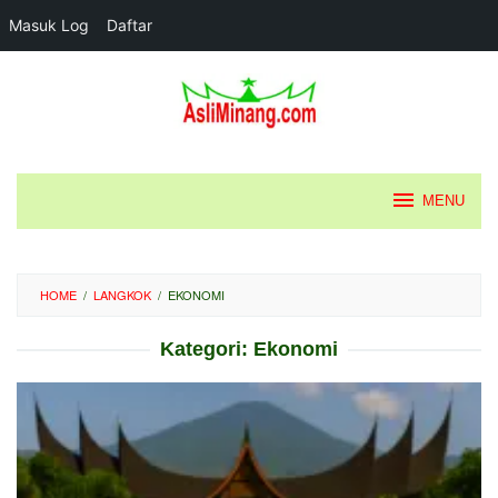
Masuk Log
Daftar
Loncat
ke
konten
MENU
HOME
/
LANGKOK
/
EKONOMI
Kategori:
Ekonomi