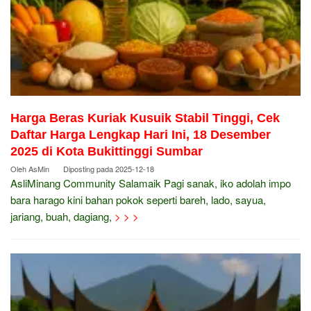
Harga Beras Kuriak Kusuik Stabil Tinggi, Cek
Daftar Harga Lengkap Hari Ini, 18 Desember
2025 di Kota Bukittinggi Sumbar
Oleh
AsMin
Diposting pada
2025-12-18
AsliMinang Community Salamaik Pagi sanak, iko adolah impo
bara harago kini bahan pokok seperti bareh, lado, sayua,
jariang, buah, dagiang,
> > >