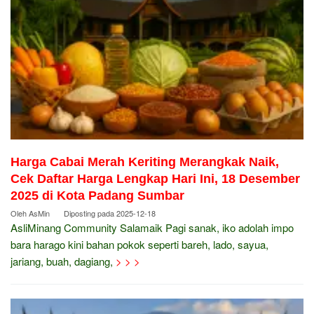
Harga Cabai Merah Keriting Merangkak Naik,
Cek Daftar Harga Lengkap Hari Ini, 18 Desember
2025 di Kota Padang Sumbar
Oleh
AsMin
Diposting pada
2025-12-18
AsliMinang Community Salamaik Pagi sanak, iko adolah impo
bara harago kini bahan pokok seperti bareh, lado, sayua,
jariang, buah, dagiang,
> > >