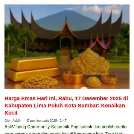
Harga Emas Hari Ini, Rabu, 17 Desember 2025 di
Kabupaten Lima Puluh Kota Sumbar: Kenaikan
Kecil
Oleh
AsMin
Diposting pada
2025-12-17
AsliMinang Community Salamaik Pagi sanak, iko adolah barito
bara harago ameh dan perak kini di kampuang kito. Tren Hari