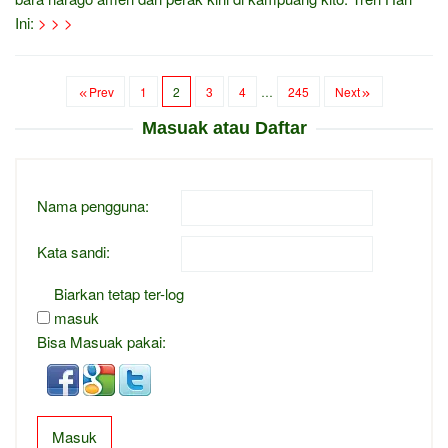
Ini:
> > >
Prev
1
2
3
4
…
245
Next
Masuak atau Daftar
Nama pengguna:
Kata sandi:
Biarkan tetap ter-log
masuk
Bisa Masuak pakai:
Masuk