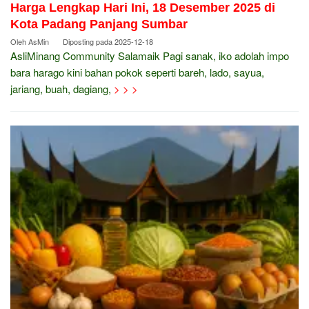
Harga Lengkap Hari Ini, 18 Desember 2025 di
Kota Padang Panjang Sumbar
Oleh
AsMin
Diposting pada
2025-12-18
AsliMinang Community Salamaik Pagi sanak, iko adolah impo
bara harago kini bahan pokok seperti bareh, lado, sayua,
jariang, buah, dagiang,
> > >