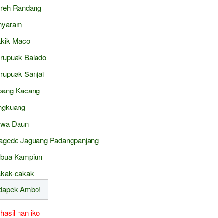
reh Randang
nyaram
kik Maco
rupuak Balado
rupuak Sanjai
pang Kacang
ngkuang
wa Daun
agede Jaguang Padangpanjang
bua Kampiun
kak-dakak
 hasil nan iko