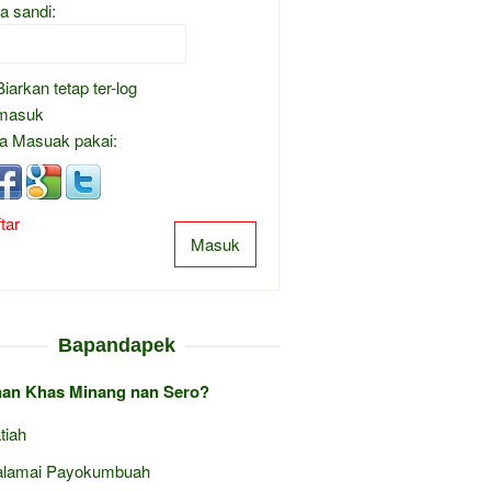
a sandi:
Biarkan tetap ter-log
masuk
a Masuak pakai:
tar
Masuk
Bapandapek
an Khas Minang nan Sero?
tiah
lamai Payokumbuah