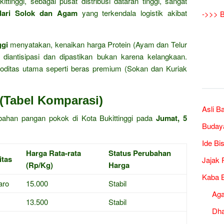
ttinggi, sebagai pusat distribusi dataran tinggi, sangat
dari Solok dan Agam
yang terkendala logistik akibat
->>> B
ggi
menyatakan, kenaikan harga Protein (Ayam dan Telur
diantisipasi dan dipastikan bukan karena kelangkaan.
oditas utama seperti beras premium (Sokan dan Kuriak
(Tabel Komparasi)
Asli B
a bahan pangan pokok di Kota Bukittinggi pada
Jumat, 5
Buday
Ide Bi
Harga Rata-rata
Status Perubahan
tas
Jajak 
(Rp/Kg)
Harga
Kaba B
aro
15.000
Stabil
Ag
13.500
Stabil
Dh