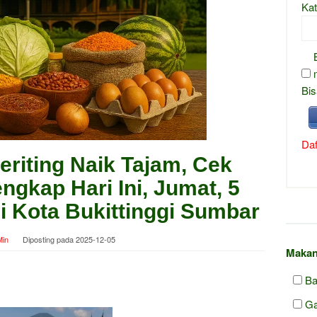
Kat
Bis
Daf
riting Naik Tajam, Cek
ngkap Hari Ini, Jumat, 5
 Kota Bukittinggi Sumbar
in
Diposting pada
2025-12-05
Makan
Ba
Ga