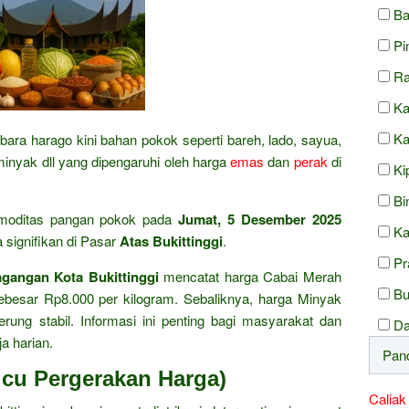
Ba
Pi
Ra
Ka
Ka
bara harago kini bahan pokok seperti bareh, lado, sayua,
 minyak dll yang dipengaruhi oleh harga
emas
dan
perak
di
Ki
Bi
moditas pangan pokok pada
Jumat, 5 Desember 2025
Ka
signifikan di Pasar
Atas Bukittinggi
.
Pr
gangan Kota Bukittinggi
mencatat harga Cabai Merah
Bu
besar Rp8.000 per kilogram. Sebaliknya, harga Minyak
ung stabil. Informasi ini penting bagi masyarakat dan
Da
a harian.
icu Pergerakan Harga)
Caliak