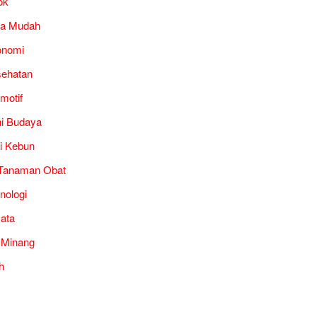
ok
ra Mudah
onomi
ehatan
motif
i Budaya
i Kebun
Tanaman Obat
nologi
ata
 Minang
h