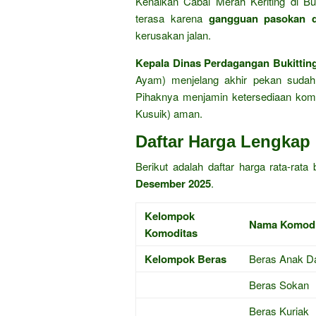
Kenaikan Cabai Merah Keriting di Buki
terasa karena
gangguan pasokan 
kerusakan jalan.
Kepala Dinas Perdagangan Bukittin
Ayam) menjelang akhir pekan sudah 
Pihaknya menjamin ketersediaan kom
Kusuik) aman.
Daftar Harga Lengkap 
Berikut adalah daftar harga rata-rat
Desember 2025
.
Kelompok
Nama Komodi
Komoditas
Kelompok Beras
Beras Anak D
Beras Sokan
Beras Kuriak