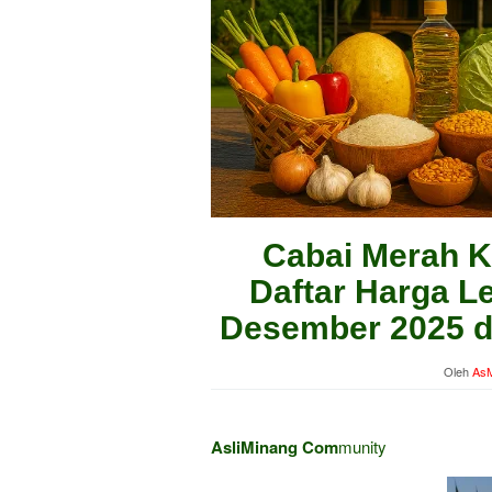
Cabai Merah Ke
Daftar Harga Le
Desember 2025 di
Oleh
AsM
AsliMinang Com
munity