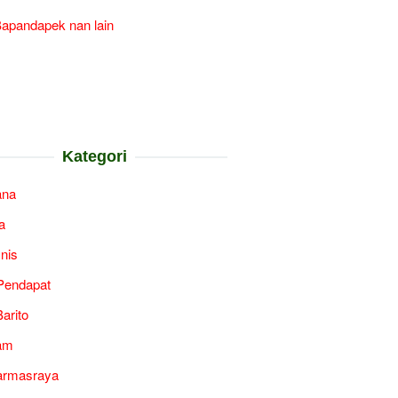
apandapek nan lain
Kategori
ana
a
snis
Pendapat
arito
am
armasraya