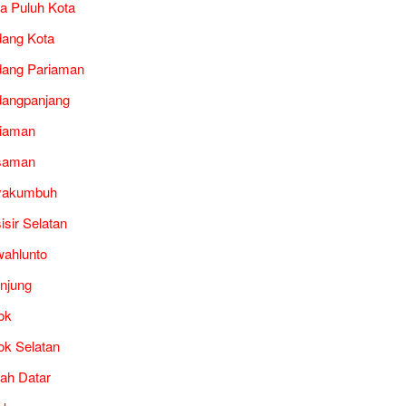
a Puluh Kota
ang Kota
ang Pariaman
angpanjang
iaman
saman
yakumbuh
isir Selatan
ahlunto
unjung
ok
ok Selatan
ah Datar