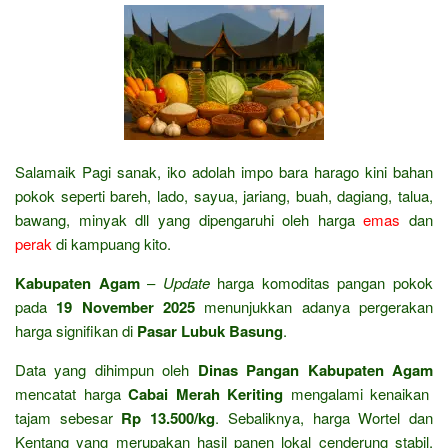
Salamaik Pagi sanak, iko adolah impo bara harago kini bahan
pokok seperti bareh, lado, sayua, jariang, buah, dagiang, talua,
bawang, minyak dll yang dipengaruhi oleh harga
emas
dan
perak
di kampuang kito.
Kabupaten Agam
–
Update
harga komoditas pangan pokok
pada
19 November 2025
menunjukkan adanya pergerakan
harga signifikan di
Pasar Lubuk Basung
.
Data yang dihimpun oleh
Dinas Pangan Kabupaten Agam
mencatat harga
Cabai Merah Keriting
mengalami kenaikan
tajam sebesar
Rp 13.500/kg
.
Sebaliknya,
harga Wortel dan
Kentang yang merupakan hasil panen lokal cenderung stabil.