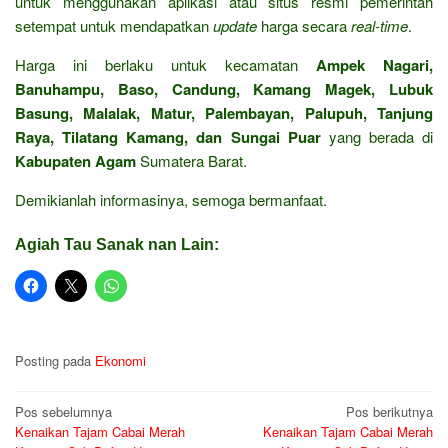
untuk menggunakan aplikasi atau situs resmi pemerintah
setempat untuk mendapatkan
update
harga secara
real-time
.
Harga ini berlaku untuk kecamatan
Ampek Nagari,
Banuhampu, Baso, Candung, Kamang Magek, Lubuk
Basung, Malalak, Matur, Palembayan, Palupuh, Tanjung
Raya, Tilatang Kamang, dan Sungai Puar
yang berada di
Kabupaten Agam
Sumatera Barat.
Demikianlah informasinya, semoga bermanfaat.
Agiah Tau Sanak nan Lain:
Posting pada
Ekonomi
Navigasi
Pos sebelumnya
Pos berikutnya
Kenaikan Tajam Cabai Merah
Kenaikan Tajam Cabai Merah
pos