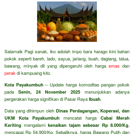
Salamaik Pagi sanak, iko adolah impo bara harago kini bahan
pokok seperti bareh, lado, sayua, jariang, buah, dagiang, talua,
bawang, minyak dll yang dipengaruhi oleh harga
emas
dan
perak
di kampuang kito.
Kota Payakumbuh
– Update harga komoditas pangan pokok
pada
Senin, 24 November 2025
menunjukkan adanya
pergerakan harga signifikan di Pasar Raya
Ibuah
.
Data yang dihimpun oleh
Dinas Perdagangan, Koperasi, dan
UKM Kota Payakumbuh
mencatat harga
Cabai Merah
Keriting
mengalami
kenaikan tajam sebesar Rp 8.000/Kg
,
mencapai Rp 54.900/Kg. Sebaliknya, harga Bawang Putih dan